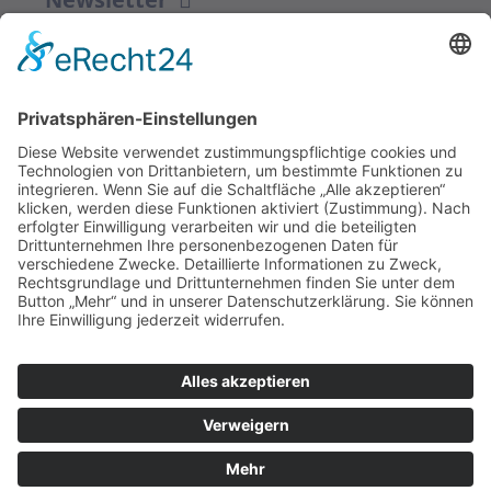
ZUR ANMELDUNG
Redaktion bbkult.net
Centrum Bavaria Bohemia (CeBB)
Dr. Veronika Hofinger
Freyung 1, 92539 Schönsee
Tel.:
+49 (0)9674 / 92 48 78
veronika.hofinger@cebb.de
Kontakt
Impressum
© Copyright
bbkult.net
Cookies