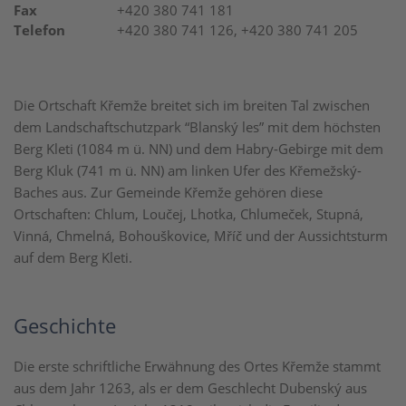
Fax
+420 380 741 181
Telefon
+420 380 741 126, +420 380 741 205
Die Ortschaft Křemže breitet sich im breiten Tal zwischen
dem Landschaftschutzpark “Blanský les” mit dem höchsten
Berg Kleti (1084 m ü. NN) und dem Habry-Gebirge mit dem
Berg Kluk (741 m ü. NN) am linken Ufer des Křemežský-
Baches aus. Zur Gemeinde Křemže gehören diese
Ortschaften: Chlum, Loučej, Lhotka, Chlumeček, Stupná,
Vinná, Chmelná, Bohouškovice, Mříč und der Aussichtsturm
auf dem Berg Kleti.
Geschichte
Die erste schriftliche Erwähnung des Ortes Křemže stammt
aus dem Jahr 1263, als er dem Geschlecht Dubenský aus