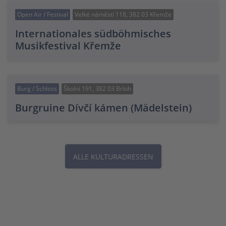
Open Air / Festival
Velké náměstí 118, 382 03 Křemže
Internationales südböhmisches
Musikfestival Křemže
Burg / Schloss
Školní 191, 382 03 Brloh
Burgruine Dívčí kámen (Mädelstein)
ALLE KULTURADRESSEN