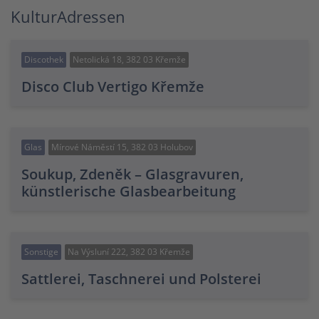
KulturAdressen
Discothek
Netolická 18, 382 03 Křemže
Disco Club Vertigo Křemže
Glas
Mírové Náměstí 15, 382 03 Holubov
Soukup, Zdeněk – Glasgravuren,
künstlerische Glasbearbeitung
Sonstige
Na Výsluní 222, 382 03 Křemže
Sattlerei, Taschnerei und Polsterei