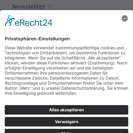
Newsletter
ZUR ANMELDUNG
Redaktion bbkult.net
Centrum Bavaria Bohemia (CeBB)
Dr. Veronika Hofinger
Freyung 1, 92539 Schönsee
Tel.:
+49 (0)9674 / 92 48 78
veronika.hofinger@cebb.de
Kontakt
Impressum
© Copyright
bbkult.net
Cookies