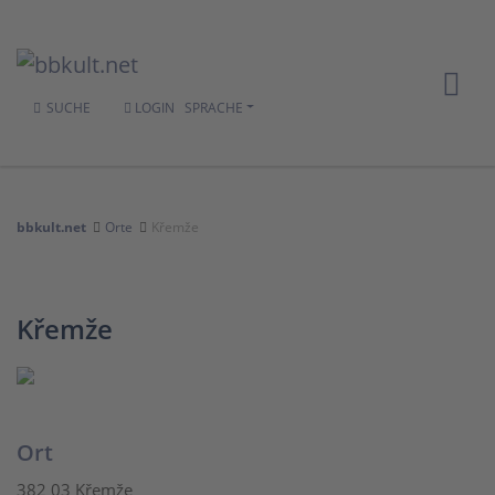
SUCHE
LOGIN
SPRACHE
bbkult.net
Orte
Křemže
Křemže
Ort
382 03 Křemže