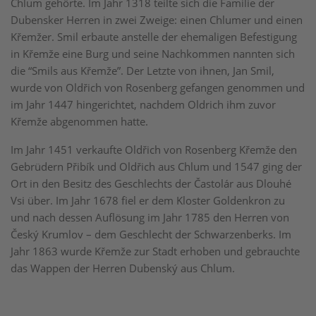
Chlum gehörte. Im Jahr 1318 teilte sich die Familie der
Dubensker Herren in zwei Zweige: einen Chlumer und einen
Křemžer. Smil erbaute anstelle der ehemaligen Befestigung
in Křemže eine Burg und seine Nachkommen nannten sich
die “Smils aus Křemže”. Der Letzte von ihnen, Jan Smil,
wurde von Oldřich von Rosenberg gefangen genommen und
im Jahr 1447 hingerichtet, nachdem Oldrich ihm zuvor
Křemže abgenommen hatte.
Im Jahr 1451 verkaufte Oldřich von Rosenberg Křemže den
Gebrüdern Přibík und Oldřich aus Chlum und 1547 ging der
Ort in den Besitz des Geschlechts der Častolár aus Dlouhé
Vsi über. Im Jahr 1678 fiel er dem Kloster Goldenkron zu
und nach dessen Auflösung im Jahr 1785 den Herren von
Český Krumlov – dem Geschlecht der Schwarzenberks. Im
Jahr 1863 wurde Křemže zur Stadt erhoben und gebrauchte
das Wappen der Herren Dubenský aus Chlum.