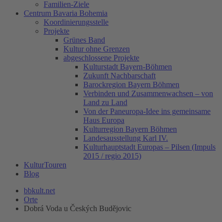
Familien-Ziele
Centrum Bavaria Bohemia
Koordinierungsstelle
Projekte
Grünes Band
Kultur ohne Grenzen
abgeschlossene Projekte
Kulturstadt Bayern-Böhmen
Zukunft Nachbarschaft
Barockregion Bayern Böhmen
Verbinden und Zusammenwachsen – von
Land zu Land
Von der Paneuropa-Idee ins gemeinsame
Haus Europa
Kulturregion Bayern Böhmen
Landesausstellung Karl IV.
Kulturhauptstadt Europas – Pilsen (Impuls
2015 / regio 2015)
KulturTouren
Blog
bbkult.net
Orte
Dobrá Voda u Českých Budějovic