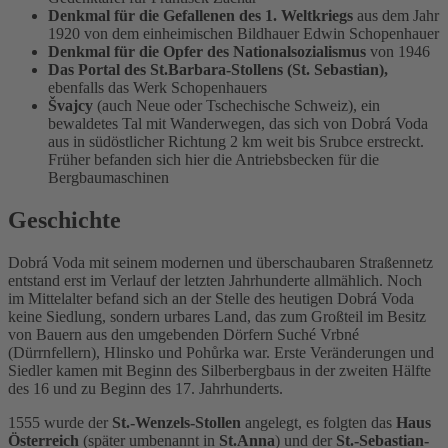
Denkmal für die Gefallenen des 1. Weltkriegs
aus dem Jahr
1920 von dem einheimischen Bildhauer Edwin Schopenhauer
Denkmal für die Opfer des Nationalsozialismus
von 1946
Das Portal des St.Barbara-Stollens (St. Sebastian)
,
ebenfalls das Werk Schopenhauers
Švajcy
(auch Neue oder Tschechische Schweiz), ein
bewaldetes Tal mit Wanderwegen, das sich von Dobrá Voda
aus in südöstlicher Richtung 2 km weit bis Srubce erstreckt.
Früher befanden sich hier die Antriebsbecken für die
Bergbaumaschinen
Geschichte
Dobrá Voda mit seinem modernen und überschaubaren Straßennetz
entstand erst im Verlauf der letzten Jahrhunderte allmählich. Noch
im Mittelalter befand sich an der Stelle des heutigen Dobrá Voda
keine Siedlung, sondern urbares Land, das zum Großteil im Besitz
von Bauern aus den umgebenden Dörfern Suché Vrbné
(Dürrnfellern), Hlinsko und Pohůrka war. Erste Veränderungen und
Siedler kamen mit Beginn des Silberbergbaus in der zweiten Hälfte
des 16 und zu Beginn des 17. Jahrhunderts.
1555 wurde der
St.-Wenzels-Stollen
angelegt, es folgten das
Haus
Österreich
(später umbenannt in
St.Anna
) und der
St.-Sebastian-