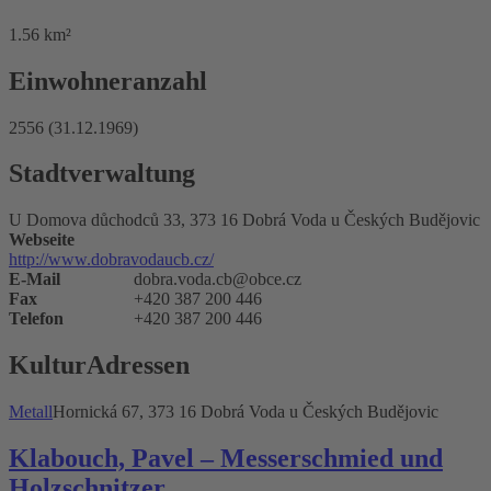
1.56 km²
Einwohneranzahl
2556 (31.12.1969)
Stadtverwaltung
U Domova důchodců 33, 373 16 Dobrá Voda u Českých Budějovic
Webseite
http://www.dobravodaucb.cz/
E-Mail
dobra.voda.cb@obce.cz
Fax
+420 387 200 446
Telefon
+420 387 200 446
KulturAdressen
Metall
Hornická 67, 373 16 Dobrá Voda u Českých Budějovic
Klabouch, Pavel – Messerschmied und
Holzschnitzer