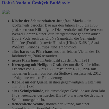
Dobrá Voda u Českých Budějovic
Kirche der Schmerzhaften Jungfrau Maria
– ein
größtenteils barocker Bau aus den Jahren 1733 bis 1735,
projektiert von Kilian Ignaz Dientzenhofer mit Fresken von
Wenzel Lorenz Reiner. Zur Pfarrgemeinde gehören außer
Dobrá Voda auch der Ort Na Samotách, die Gemeinde
Dubičné (Dubiken) sowie Hlinsko (Hlinz), Kaliště, Stará
Pohůrka, Srubec (Strups) und Třebotovice.
altes barockes Pfarrhaus
aus dem letzten Viertel des 18.
Jahrhunderts, 2006 restauriert
neues Pfarrhaus
im Jugendstil aus dem Jahr 1911
Kreuzgang mit Heiligem Grab
, der um die Kirche führt.
Errichtet von 1837 bis 1839, restauriert 1880, 1996 mit
modernen Bildern von Renata Štolbová ausgestattet, 2012
erfolgt eine weitere Renovierung.
Kapelle an der Quelle
, in ihrer gegenwärtigen Gestalt aus
dem Jahr 1830
altes Schulgebäude
, ein einstöckiges Gebäude aus dem Jahr
1789 gegenüber der Kirche. Bis 1945 war hier die deutsche
Schule untergebracht.
tschechische Schule
, südlich der Kirche, mit einer
Gedenktafel für František Zachar