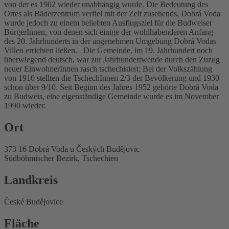
von der es 1902 wieder unabhängig wurde. Die Bedeutung des
Ortes als Bäderzentrum verfiel mit der Zeit zusehends, Dobrá Voda
wurde jedoch zu einem beliebten Ausflugsziel für die Budweiser
BürgerInnen, von denen sich einige der wohlhabenderen Anfang
des 20. Jahrhunderts in der angenehmen Umgebung Dobrá Vodas
Villen errichten ließen. Die Gemeinde, im 19. Jahrhundert noch
überwiegend deutsch, war zur Jahrhundertwende durch den Zuzug
neuer EinwohnerInnen rasch tschechisiert; Bei der Volkszählung
von 1910 stellten die TschechInnen 2/3 der Bevölkerung und 1930
schon über 9/10. Seit Beginn des Jahres 1952 gehörte Dobrá Voda
zu Budweis, eine eigenständige Gemeinde wurde es im November
1990 wieder.
Ort
373 16 Dobrá Voda u Českých Budějovic
Südböhmischer Bezirk, Tschechien
Landkreis
České Budějovice
Fläche