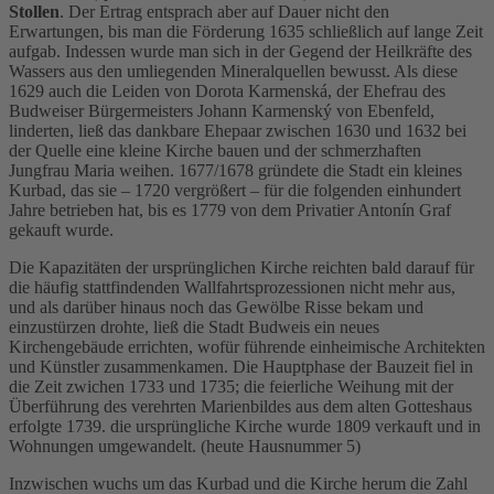
Stollen
. Der Ertrag entsprach aber auf Dauer nicht den
Erwartungen, bis man die Förderung 1635 schließlich auf lange Zeit
aufgab. Indessen wurde man sich in der Gegend der Heilkräfte des
Wassers aus den umliegenden Mineralquellen bewusst. Als diese
1629 auch die Leiden von Dorota Karmenská, der Ehefrau des
Budweiser Bürgermeisters Johann Karmenský von Ebenfeld,
linderten, ließ das dankbare Ehepaar zwischen 1630 und 1632 bei
der Quelle eine kleine Kirche bauen und der schmerzhaften
Jungfrau Maria weihen. 1677/1678 gründete die Stadt ein kleines
Kurbad, das sie – 1720 vergrößert – für die folgenden einhundert
Jahre betrieben hat, bis es 1779 von dem Privatier Antonín Graf
gekauft wurde.
Die Kapazitäten der ursprünglichen Kirche reichten bald darauf für
die häufig stattfindenden Wallfahrtsprozessionen nicht mehr aus,
und als darüber hinaus noch das Gewölbe Risse bekam und
einzustürzen drohte, ließ die Stadt Budweis ein neues
Kirchengebäude errichten, wofür führende einheimische Architekten
und Künstler zusammenkamen. Die Hauptphase der Bauzeit fiel in
die Zeit zwichen 1733 und 1735; die feierliche Weihung mit der
Überführung des verehrten Marienbildes aus dem alten Gotteshaus
erfolgte 1739. die ursprüngliche Kirche wurde 1809 verkauft und in
Wohnungen umgewandelt. (heute Hausnummer 5)
Inzwischen wuchs um das Kurbad und die Kirche herum die Zahl