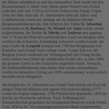
der Häuser allmählich an und das entstandene Dorf wurde mit den
Bezeichnungen U dobré vody (Beim guten Wasser) oder Dobrá
voda (bis zum Jahr 1720 in der Form Dobrawoda) belegt. Gegen
Ende der 60er Jahre des 18. Jahrhunderts lebte die Silber- und
Goldförderung erneut auf, anfangs auf die Initiative privater
Bergbauunternhemen hin. Die Arbeit in den Teilen
St. Sebastian
(umbenannt in
St. Barbara
),
St. Wenzel
und
Anna
wurde wieder
aufgenommen, die Stollen
St. Moritz
und
Andreas
neu angelegt.
Seit 1778 hat der Staat den mehrheitlichen Anteil am Bergbau inne,
wodurch die technische Ausstattung verbessert werden konnte, die
neue Grube
St. Leopold
entstand und 1784 das Bergbauamt von
Rudolfov nach Dobrá Voda verlegt wurde. Lange Zeit war der
Bergbau jedoch wiederum ein Verlustgeschäft (der Ertrag deckte
nicht einmal zwei Drittel der anfallenden Kosten ab), so dass 1809
die gesamte Arbeit in den Schächten eingestellt wurde. Versuche,
die Edelmetallförderung zum dritten Mal wieder aufzunehmen
wurden in kleinerem Umfang seit 1893 unternommen, waren jedoch
ebenfalls nicht erfolgreich.
Mit Beginn des 19. Jahunderts war Dobrá Voda bereits ein Dorf mit
einigen Dutzend Häusern und eigener Kirchenverwaltung (1777
wurde ein Kaplan eingesetzt, 1786 Filialkirchen gegründet, 1858 die
Kirche zur Pfarrkirche erhoben). Nach Aufhebung der
Zinsknechtschaft gegenüber der Königsstadt Budweis wurde Dobrá
Voda 1850 in die Verwaltungsgemeinschaft Mladá eingemeindet,