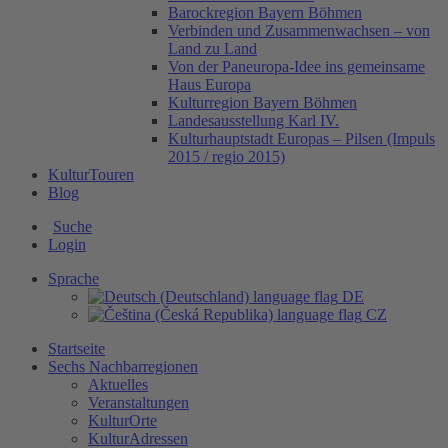
Barockregion Bayern Böhmen
Verbinden und Zusammenwachsen – von
Land zu Land
Von der Paneuropa-Idee ins gemeinsame
Haus Europa
Kulturregion Bayern Böhmen
Landesausstellung Karl IV.
Kulturhauptstadt Europas – Pilsen (Impuls
2015 / regio 2015)
KulturTouren
Blog
Suche
Login
Sprache
DE
CZ
Startseite
Sechs Nachbarregionen
Aktuelles
Veranstaltungen
KulturOrte
KulturAdressen