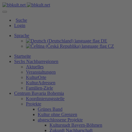
Suche
Login
Sprache
DE
CZ
Startseite
Sechs Nachbarregionen
Aktuelles
Veranstaltungen
KulturOrte
KulturAdressen
Familien-Ziele
Centrum Bavaria Bohemia
Koordinierungsstelle
Projekte
Grünes Band
Kultur ohne Grenzen
abgeschlossene Projekte
Kulturstadt Bayern-Böhmen
Zukunft Nachbarschaft