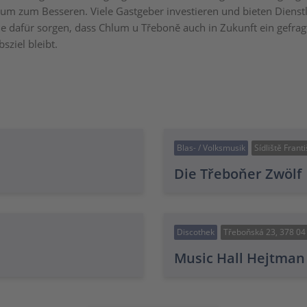
um zum Besseren. Viele Gastgeber investieren und bieten Dienst
ie dafür sorgen, dass Chlum u Třeboně auch in Zukunft ein gefrag
ziel bleibt.
Blas- / Volksmusik
Sídliště Fran
Die Třeboňer Zwölf
Discothek
Třeboňská 23, 378 04
Music Hall Hejtman