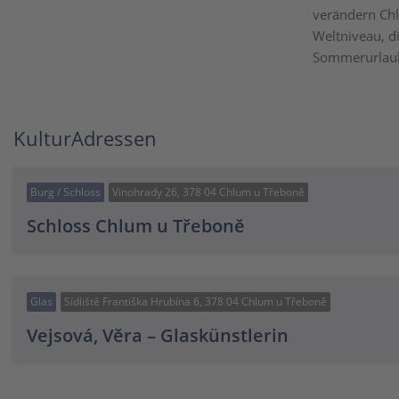
verändern Chl
Weltniveau, d
Sommerurlaubs
KulturAdressen
Burg / Schloss
Vinohrady 26, 378 04 Chlum u Třeboně
Schloss Chlum u Třeboně
Glas
Sídliště Františka Hrubína 6, 378 04 Chlum u Třeboně
Vejsová, Věra – Glaskünstlerin