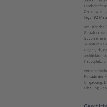
Südböhmischen
Landschaftssc
Ort, unweit d
liegt 492 Met
Am Ufer des S
Gestalt erhie
ist von einem
Skulpturen au
zugänglich, d
architektonis
Hauptplatz. S
Von der Kirch
Fassade der Ki
Umgebung. Der
Erholung. Zah
Geschich