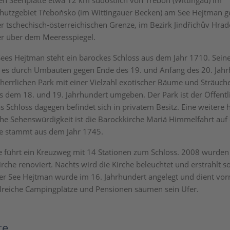
 Seenplatte etwa 12 km südöstlich von Třeboň (Wittingau) im
hutzgebiet Třeboňsko (im Wittingauer Becken) am See Hejtman g
er tschechisch-österreichischen Grenze, im Bezirk Jindřichův Hra
er über dem Meeresspiegel.
ees Hejtman steht ein barockes Schloss aus dem Jahr 1710. Seine
lt es durch Umbauten gegen Ende des 19. und Anfang des 20. Jahr
 herrlichen Park mit einer Vielzahl exotischer Bäume und Sträuch
s dem 18. und 19. Jahrhundert umgeben. Der Park ist der Öffentl
as Schloss dagegen befindet sich in privatem Besitz. Eine weitere
che Sehenswürdigkeit ist die Barockkirche Mariä Himmelfahrt au
ie stammt aus dem Jahr 1745.
e führt ein Kreuzweg mit 14 Stationen zum Schloss. 2008 wurde
rche renoviert. Nachts wird die Kirche beleuchtet und erstrahlt so
 See Hejtman wurde im 16. Jahrhundert angelegt und dient vor
lreiche Campingplätze und Pensionen säumen sein Ufer.
te