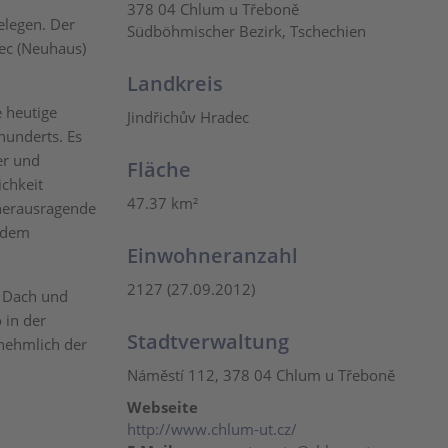
378 04 Chlum u Třeboně
elegen. Der
Südböhmischer Bezirk, Tschechien
dec (Neuhaus)
Landkreis
 heutige
Jindřichův Hradec
hunderts. Es
er und
Fläche
ichkeit
47.37 km²
 herausragende
f dem
Einwohneranzahl
2127 (27.09.2012)
n Dach und
 in der
Stadtverwaltung
nehmlich der
Náměstí 112, 378 04 Chlum u Třeboně
Webseite
http://www.chlum-ut.cz/