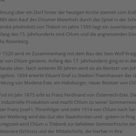
ähnung über ein Dorf hinter der heutigen Kirche stammt vom End
 Mit dem Kauf des Chlumer Meierhofs durch das Spital in der Sch
nenské předměstí) von Třeboň im Jahre 1399 liegt ein zuverlässige
fang des 15. Jahrhunderts sind Chlum und die angrenzenden Dörf
lie Rosenberg.
hr 1520 wird im Zusammenhang mit dem Bau des Sees Wolf Kraig
zer von Chlum genannt. Anfang des 17. Jahrhunderts ging es in de
Slavata über. Nach weiteren 80 Jahren wird sie als Besitzer von J
bgelöst. 1834 erwirbt Eduard Graf zu Stadion-Thannhausen das 
 Herzog von Modena-Este, ein Habsburger, neuer Besitzer von Ch
od im Jahr 1875 erbt es Franz Ferdinand von Österreich-Este. Di
ie industrielle Produktion und macht Chlum zu seiner Sommerresi
ser Franz Josef I. Thronfolger und zieht 1914 von Chlum nach Sa
n Weltkrieg wird das Gut den Staatsforsten und –gütern in Prag u
riegszeit wird Chlum u Třeboně zur beliebten Sommerfrische der
tionäre (Schloss) und der Mittelschicht, die hierher in ihre