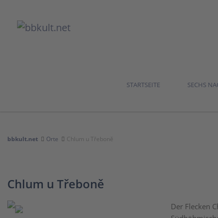
STARTSEITE
SECHS N
bbkult.net
Orte
Chlum u Třeboně
Chlum u Třeboně
Der Flecken C