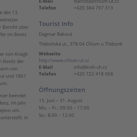
E-Mail
starosta@chlum-ut.cz
Telefon
+420 384 797 313
e des 13.
weinitzer
Tourist Info
r Bericht über
Dagmar Raková
er im Besitz
Třeboňská ul., 378 04 Chlum u Třeboně
Webseite
er von Kraigk
http://www.chlum-ut.cz
n Besitz der
E-Mail
info@knih-ch.cz
ohann von
Telefon
+420 722 418 068
Gut und 1861
lum.
Öffnungszeiten
eser beendet
15. Juni – 31. August
denz. Im Jahr
Mo. – Fr.: 09.00 – 17.00
rajevo um.
So.: 8.00 – 12.00
nterstellt. In