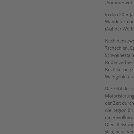
„Sommerwohn
In den 20er J
Wanderern und
(Auf der Wölf
Nach dem zwei
Tschechien. E
Schweineställ
Bodenverbesse
Bevölkerung s
Waldgebiete u
Die Zahl der 
Motorisierung
der Zeit durc
die Region bri
die Bevölkeru
Dienstleistun
sich, neue Ve