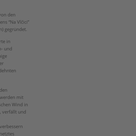
 von den
ns “Na Vlčici”
n) gegründet.
te in
h- und
nige
er
edehnten
nden
 werden mit
ischen Wind in
 verfällt und
 verbessern
netztes