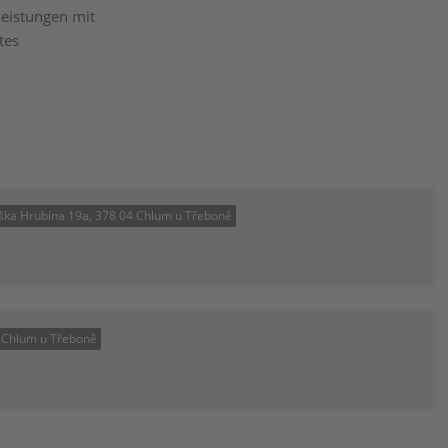
leistungen mit
tes
tiška Hrubína 19a, 378 04 Chlum u Třeboně
 Chlum u Třeboně