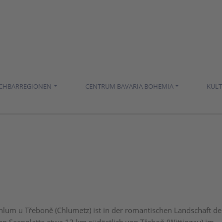
ACHBARREGIONEN
CENTRUM BAVARIA BOHEMIA
KUL
hlum u Třeboně (Chlumetz) ist in der romantischen Landschaft de