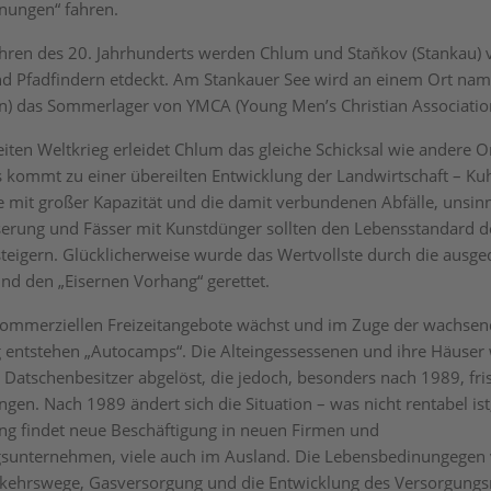
ungen“ fahren.
ahren des 20. Jahrhunderts werden Chlum und Staňkov (Stankau)
 Pfadfindern etdeckt. Am Stankauer See wird an einem Ort name
in) das Sommerlager von YMCA (Young Men’s Christian Associatio
ten Weltkrieg erleidet Chlum das gleiche Schicksal wie andere Or
s kommt zu einer übereilten Entwicklung der Landwirtschaft – Ku
e mit großer Kapazität und die damit verbundenen Abfälle, unsin
rung und Fässer mit Kunstdünger sollten den Lebensstandard d
teigern. Glücklicherweise wurde das Wertvollste durch die ausg
nd den „Eisernen Vorhang“ gerettet.
kommerziellen Freizeitangebote wächst und im Zuge der wachse
 entstehen „Autocamps“. Die Alteingessessenen und ihre Häuser
h Datschenbesitzer abgelöst, die jedoch, besonders nach 1989, fr
ngen. Nach 1989 ändert sich die Situation – was nicht rentabel ist,
ng findet neue Beschäftigung in neuen Firmen und
gsunternehmen, viele auch im Ausland. Die Lebensbedinungegen
rkehrswege, Gasversorgung und die Entwicklung des Versorgungs