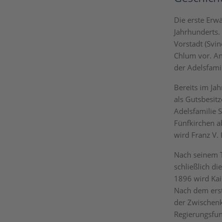
Die erste Erw
Jahrhunderts.
Vorstadt (Svi
Chlum vor. An
der Adelsfami
Bereits im Ja
als Gutsbesit
Adelsfamilie 
Fünfkirchen a
wird Franz V.
Nach seinem T
schließlich d
1896 wird Kai
Nach dem erste
der Zwischenk
Regierungsfunk