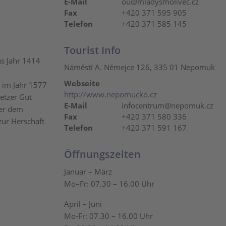
E-Mail
ou@mladysmolivec.cz
Fax
+420 371 595 905
Telefon
+420 371 585 145
Tourist Info
as Jahr 1414
Náměstí A. Němejce 126, 335 01 Nepomuk
Webseite
 im Jahr 1577
http://www.nepomucko.cz
wetzer Gut
E-Mail
infocentrum@nepomuk.cz
der dem
Fax
+420 371 580 336
zur Herschaft
Telefon
+420 371 591 167
Öffnungszeiten
Januar – März
Mo–Fr: 07.30 – 16.00 Uhr
April – Juni
Mo-Fr: 07.30 – 16.00 Uhr