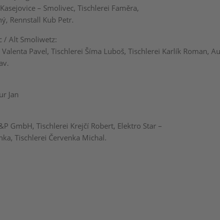
Kasejovice – Smolivec, Tischlerei Faměra,
ný, Rennstall Kub Petr.
 / Alt Smoliwetz:
 Valenta Pavel, Tischlerei Šíma Luboš, Tischlerei Karlík Roman, A
av.
ur Jan
P GmbH, Tischlerei Krejčí Robert, Elektro Star –
ka, Tischlerei Červenka Michal.