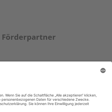
Förderpartner
tion bbkult.net
um Bavaria Bohemia
)
ronika Hofinger
g 1, 92539 Schönsee
9 (0)9674 / 92 48 78