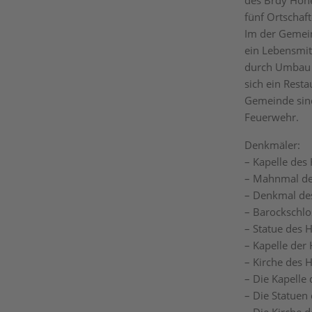
des Brdy Höh
fünf Ortschaft
Im der Gemei
ein Lebensmit
durch Umbau d
sich ein Resta
Gemeinde sind 
Feuerwehr.
Denkmäler:
– Kapelle des 
– Mahnmal der
– Denkmal des
– Barockschlos
– Statue des H
– Kapelle der 
– Kirche des H
– Die Kapelle
– Die Statuen 