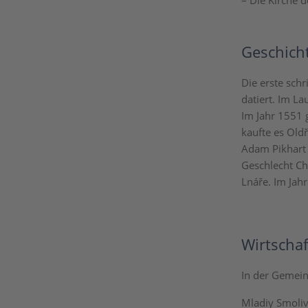
– Die Kirche d
Geschich
Die erste sch
datiert. Im La
Im Jahr 1551 
kaufte es Oldř
Adam Pikhart 
Geschlecht Ch
Lnáře. Im Jah
Wirtschaf
In der Gemein
Mladiy Smoliv