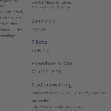
de gehören
335 01 Mladý Smolivec
ice.
Pilsner Bezirk, Tschechien
e-Bibliothek,
turhaus, das
Landkreis
e befinden
Plzeň-jih
finden. In der
eiwillige
Fläche
30.40 km²
Einwohneranzahl
721 (18.01.2009)
Stadtverwaltung
Mladý Smolivec 95, 335 01 Mladý Smolivec
Webseite
http://www.mladysmolivec.cz/