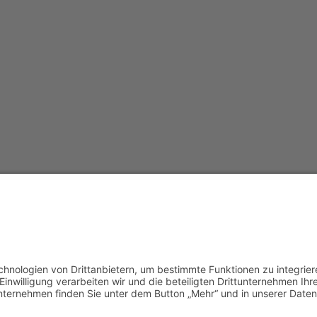
Redak
Centr
(CeBB
Dr. Ve
Freyun
Tel.:
+4