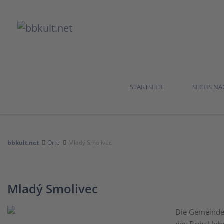
STARTSEITE
SECHS N
bbkult.net
Orte
Mladý Smolivec
Mladý Smolivec
Die Gemeinde