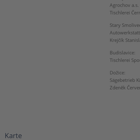
Agrochov a.s. 
Tischlerei Čer
Stary Smolivec
Autowerkstatt
Krejčík Stanisl
Budislavice:
Tischlerei Spo
Dožice:
Sägebetrieb K&
Zdeněk Červen
Karte