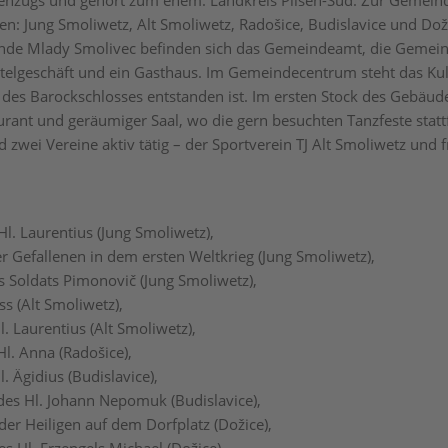
enzugs und gehört zum ehem. Landkreis Pilsen-Süd. Zur Gemein
en: Jung Smoliwetz, Alt Smoliwetz, Radošice, Budislavice und Dož
nde Mlady Smolivec befinden sich das Gemeindeamt, die Gemeind
telgeschäft und ein Gasthaus. Im Gemeindecentrum steht das Kul
es Barockschlosses entstanden ist. Im ersten Stock des Gebäud
urant und geräumiger Saal, wo die gern besuchten Tanzfeste statt
zwei Vereine aktiv tätig – der Sportverein TJ Alt Smoliwetz und fr
Hl. Laurentius (Jung Smoliwetz),
 Gefallenen in dem ersten Weltkrieg (Jung Smoliwetz),
 Soldats Pimonovič (Jung Smoliwetz),
s (Alt Smoliwetz),
l. Laurentius (Alt Smoliwetz),
Hl. Anna (Radošice),
l. Ägidius (Budislavice),
 des Hl. Johann Nepomuk (Budislavice),
der Heiligen auf dem Dorfplatz (Dožice),