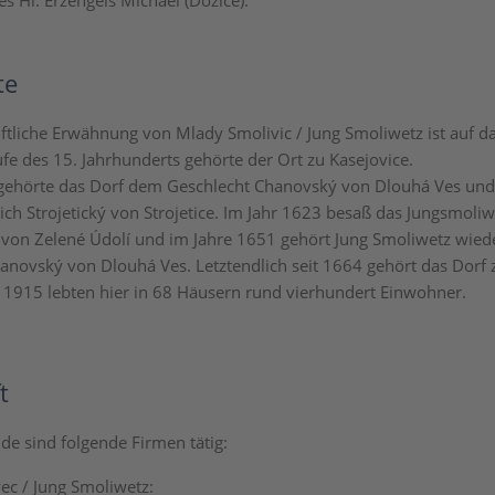
es Hl. Erzengels Michael (Dožice).
te
riftliche Erwähnung von Mlady Smolivic / Jung Smoliwetz ist auf d
ufe des 15. Jahrhunderts gehörte der Ort zu Kasejovice.
gehörte das Dorf dem Geschlecht Chanovský von Dlouhá Ves und
ich Strojetický von Strojetice. Im Jahr 1623 besaß das Jungsmoli
von Zelené Údolí und im Jahre 1651 gehört Jung Smoliwetz wie
anovský von Dlouhá Ves. Letztendlich seit 1664 gehört das Dorf 
r 1915 lebten hier in 68 Häusern rund vierhundert Einwohner.
t
de sind folgende Firmen tätig:
ec / Jung Smoliwetz: