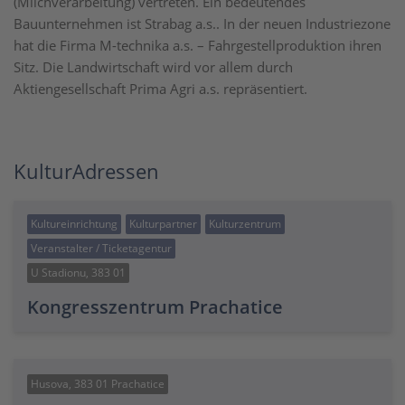
(Milchverarbeitung) vertreten. Ein bedeutendes
Bauunternehmen ist Strabag a.s.. In der neuen Industriezone
hat die Firma M-technika a.s. – Fahrgestellproduktion ihren
Sitz. Die Landwirtschaft wird vor allem durch
Aktiengesellschaft Prima Agri a.s. repräsentiert.
KulturAdressen
Kultureinrichtung
Kulturpartner
Kulturzentrum
Veranstalter / Ticketagentur
U Stadionu, 383 01
Kongresszentrum Prachatice
Husova, 383 01 Prachatice