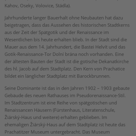
Kahov, Oseky, Volovice, Stádla).
Jahrhunderte langer Bauerhalt ohne Neubauten hat dazu
beigetragen, dass das Aussehen des historischen Stadtkerns
aus der Zeit der Spätgotik und der Renaissance im
Wesentlichen bis heute erhalten blieb. In der Stadt sind die
Mauer aus dem 14. Jahrhundert, die Bastei Helvít und das
Gotik-Renaissance-Tor Dolní brána noch vorhanden. Eine
der ältesten Bauten der Stadt ist die gotische Dekanatkirche
des hl. Jacob auf dem Stadtplatz. Den Kern von Prachatice
bildet ein länglicher Stadtplatz mit Barockbrunnen.
Seine Dominante ist das in den Jahren 1902 – 1903 gebaute
Gebäude des neuen Rathauses im Pseudorenaissance-Stil.
Im Stadtzentrum ist eine Reihe von spätgotischen und
Renaissancen Häusern (Fürstenhaus, Literatenschule,
Žïárský-Haus und weitere) erhalten geblieben. Im
ehemaligen Žïárský-Haus auf dem Stadtplatz ist heute das
Prachatitzer Museum untergebracht. Das Museum