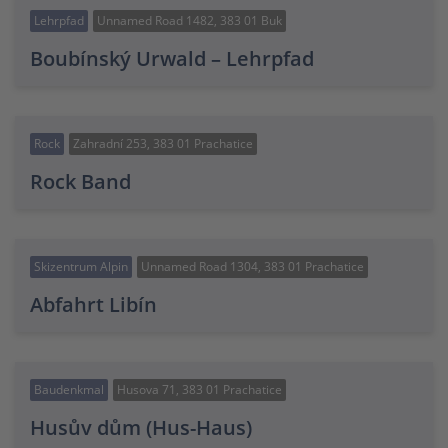
Lehrpfad
Unnamed Road 1482, 383 01 Buk
Boubínský Urwald – Lehrpfad
Rock
Zahradní 253, 383 01 Prachatice
Rock Band
Skizentrum Alpin
Unnamed Road 1304, 383 01 Prachatice
Abfahrt Libín
Baudenkmal
Husova 71, 383 01 Prachatice
Husův dům (Hus-Haus)