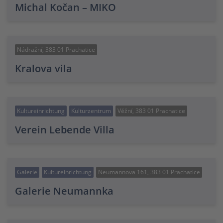
Michal Kočan – MIKO
Nádražní, 383 01 Prachatice
Kralova vila
Kultureinrichtung
Kulturzentrum
Věžní, 383 01 Prachatice
Verein Lebende Villa
Galerie
Kultureinrichtung
Neumannova 161, 383 01 Prachatice
Galerie Neumannka