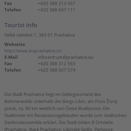
Fax
+420 388 313 567
Telefon
+420 388 607 111
Tourist Info
Velké náměstí 1, 383 01 Prachatice
Webseite
http://www.kisprachatice.cz/
E-Mail
infocentrum@prachatice.eu
Fax
+420 388 312 563
Telefon
+420 388 607 574
Die Stadt Prachatice liegt im Gebirgsvorland des
Böhmerwalds unterhalb des Bergs Libín, am Fluss Živný
potok, ca. 40 km westlich von České Budějovice. Die
Stadtmitte mit Renaissancegebäuden wurde zum städtischen
Denkmalensemble erklärt. Die Stadt bilden 8 Ortsteile
(Prachatice, Staré Prachatice, Libínské Sedlo, Perlovice,