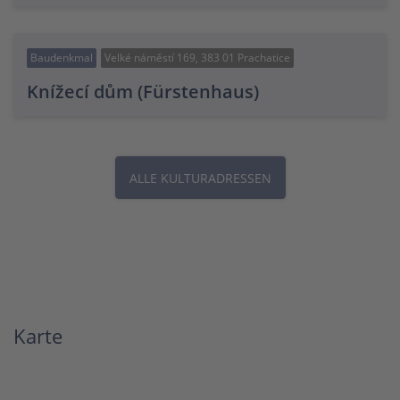
Baudenkmal
Velké náměstí 169, 383 01 Prachatice
Knížecí dům (Fürstenhaus)
ALLE KULTURADRESSEN
Karte