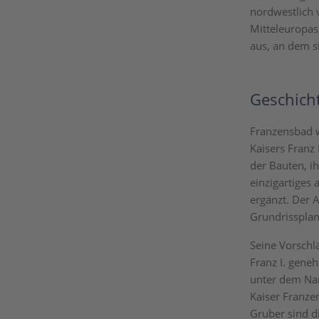
nordwestlich 
Mitteleuropas
aus, an dem s
Geschich
Franzensbad w
Kaisers Franz
der Bauten, i
einzigartiges
ergänzt. Der 
Grundrissplan 
Seine Vorschl
Franz I. gene
unter dem Nam
Kaiser Franze
Gruber sind d