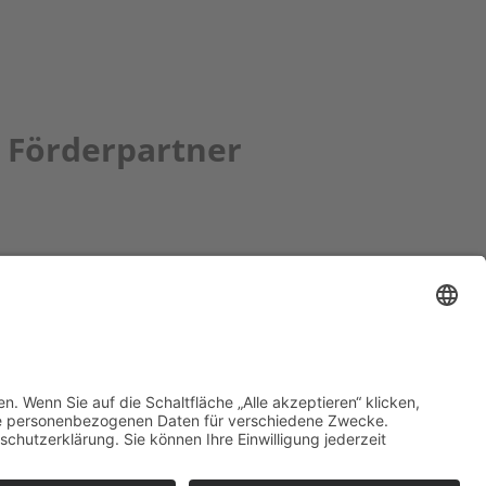
Förderpartner
tion bbkult.net
um Bavaria Bohemia
)
ronika Hofinger
g 1, 92539 Schönsee
9 (0)9674 / 92 48 78
ka.hofinger@cebb.de