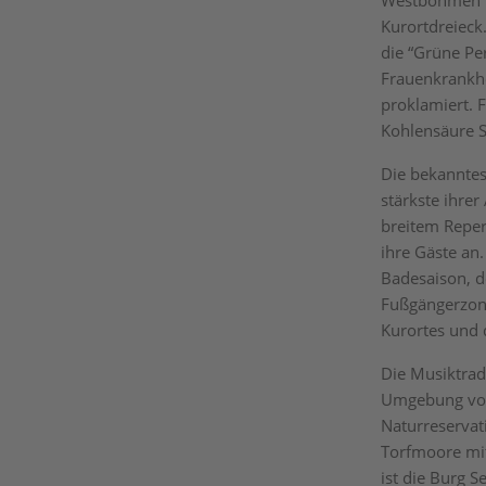
Westböhmen b
Kurortdreieck
die “Grüne Per
Frauenkrankhe
proklamiert. 
Kohlensäure S
Die bekanntes
stärkste ihrer
breitem Reper
ihre Gäste an
Badesaison, d
Fußgängerzone
Kurortes und 
Die Musiktrad
Umgebung von 
Naturreservat
Torfmoore mit
ist die Burg 