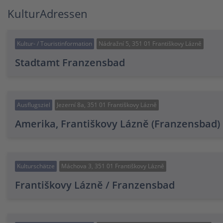
KulturAdressen
Kultur- / Touristinformation
Nádražní 5, 351 01 Františkovy Lázně
Stadtamt Franzensbad
Ausflugsziel
Jezerní 8a, 351 01 Františkovy Lázně
Amerika, Františkovy Lázně (Franzensbad)
Kulturschätze
Máchova 3, 351 01 Františkovy Lázně
Františkovy Lázně / Franzensbad