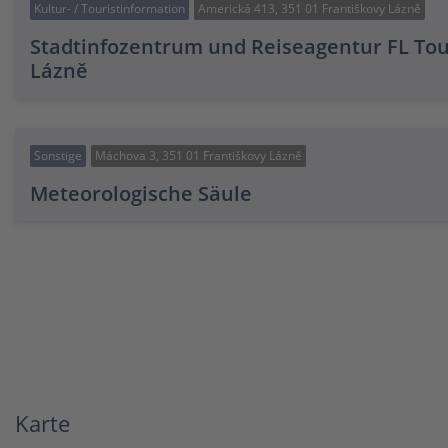
Kultur- / Touristinformation
Americká 413, 351 01 Františkovy Lázně
Stadtinfozentrum und Reiseagentur FL Tou
Lázně
Sonstige
Máchova 3, 351 01 Františkovy Lázně
Meteorologische Säule
Karte