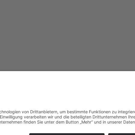
Redak
Centr
(CeBB
Dr. Ve
Freyun
Tel.:
+4
veroni