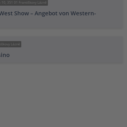
 10, 351 01 Františkovy Lázně
West Show – Angebot von Western-
tiškovy Lázně
sino