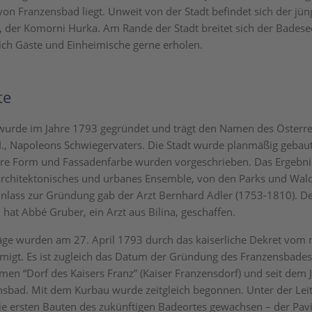
von Franzensbad liegt. Unweit von der Stadt befindet sich der jün
, der Komorni Hurka. Am Rande der Stadt breitet sich der Bades
ich Gäste und Einheimische gerne erholen.
te
urde im Jahre 1793 gegründet und trägt den Namen des Österre
 I., Napoleons Schwiegervaters. Die Stadt wurde planmäßig gebau
hre Form und Fassadenfarbe wurden vorgeschrieben. Das Ergebnis
 architektonisches und urbanes Ensemble, von den Parks und Wal
Anlass zur Gründung gab der Arzt Bernhard Adler (1753-1810). D
hat Abbé Gruber, ein Arzt aus Bilina, geschaffen.
äge wurden am 27. April 1793 durch das kaiserliche Dekret vom 
hmigt. Es ist zugleich das Datum der Gründung des Franzensbade
en “Dorf des Kaisers Franz” (Kaiser Franzensdorf) und seit dem 
nsbad. Mit dem Kurbau wurde zeitgleich begonnen. Unter der Le
ie ersten Bauten des zukünftigen Badeortes gewachsen – der Pavi