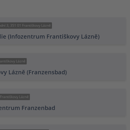
dní 3, 351 01 Františkovy Lázně
ilie (Infozentrum Františkovy Lázně)
rantiškovy Lázně
ovy Lázně (Franzensbad)
 Františkovy Lázně
zentrum Franzenbad