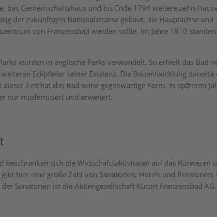
e, das Gemeinschaftshaus und bis Ende 1794 weitere zehn Häuse
lang der zukünftigen Nationalstrasse gebaut, die Hauptachse und
zentrum von Franzensbad werden sollte. Im Jahre 1810 standen 
Parks wurden in englische Parks verwandelt. So erhielt das Bad 
 weiteren Eckpfeiler seiner Existenz. Die Bauentwicklung dauerte
it dieser Zeit hat das Bad seine gegenwärtige Form. In späteren J
 nur modernisiert und erweitert.
t
d beschränken sich die Wirtschaftsaktivitäten auf das Kurwesen 
 gibt hier eine große Zahl von Sanatorien, Hotels und Pensionen. 
 der Sanatorien ist die Aktiengesellschaft Kurort Franzensbad AG.