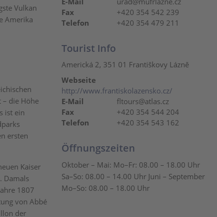
E-Mail
urad@mufrlazne.cz
gste Vulkan
Fax
+420 354 542 239
ee Amerika
Telefon
+420 354 479 211
Tourist Info
Americká 2, 351 01 Františkovy Lázně
Webseite
ichischen
http://www.frantiskolazensko.cz/
t – die Höhe
E-Mail
fltours@atlas.cz
Fax
+420 354 544 204
 ist ein
Telefon
+420 354 543 162
dparks
en ersten
Öffnungszeiten
Oktober – Mai: Mo–Fr: 08.00 – 18.00 Uhr
neuen Kaiser
Sa–So: 08.00 – 14.00 Uhr Juni – September
s. Damals
Mo–So: 08.00 – 18.00 Uhr
Jahre 1807
itung von Abbé
llon der