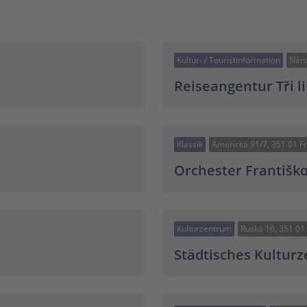
Kultur- / Touristinformation
Náro
Reiseangentur Tři l
Klassik
Americká 91/7, 351 01 F
Orchester Františk
Kulturzentrum
Ruská 16, 351 01
Städtisches Kultur