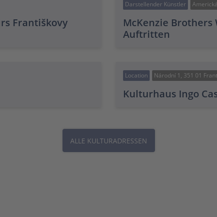
Darstellender Künstler
Americká
rs Františkovy
McKenzie Brothers 
Auftritten
Location
Národní 1, 351 01 Fran
Kulturhaus Ingo Ca
ALLE KULTURADRESSEN