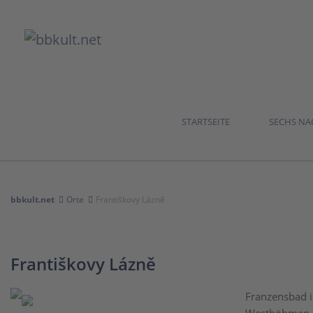
STARTSEITE
SECHS N
bbkult.net
Orte
Františkovy Lázně
Františkovy Lázně
Franzensbad is