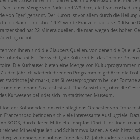
efinden. Zusammen mit Marienbad und Karlsbad bildet Franzen
. Dank einer Menge von Parks und Wäldern, die Franzensbad um
le von Eger” genannt. Der Kurort ist vor allem durch die Heilung
iten bekannt. Im Jahre 1992 wurde Franzensbad als städtische
Franzensbad hat 22 Mineralquellen, die man wegen des hohen Ge
äuerling nennt.
ten von ihnen sind die Glaubers Quellen, von denen die Quelle G
 Art überhaupt ist. Der wichtigste Kulturort ist das Theater Boze
toire. Die Kurhäuser bieten eine Menge von Kulturprogrammen ni
. Zu den jährlich wiederkehrenden Programmen gehören die Eröf
er städtische Jahrmarkt, das Silvesterprogramm bei der Fontäne 
 und das Johann-Straussfestival. Eine Ausstellung über die Gesc
des Kurwesens befindet sich im städtischen Museum.
ition der Kolonnadenkonzerte pflegt das Orchester von Franzensb
Franzensbad befinden sich viele interessante Ausflugziele. Dazu
ion SOOS, durch deren Mitte ein Lehrpfad führt. Hier findet man
 reichen Mineralquellen und Schlammvulkanen. Als ein historis
Seeberg zu nennen, die auf das Ende des 12. Jahrhunderts zurück 