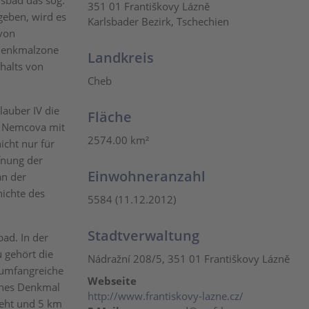
sbad das sog.
351 01 Františkovy Lázně
geben, wird es
Karlsbader Bezirk, Tschechien
 von
 Denkmalzone
Landkreis
halts von
Cheb
lauber IV die
Fläche
na Nemcova mit
2574.00 km²
cht nur für
fnung der
Einwohneranzahl
an der
hichte des
5584 (11.12.2012)
Stadtverwaltung
ad. In der
 gehört die
Nádražní 208/5, 351 01 Františkovy Lázně
 umfangreiche
Webseite
ches Denkmal
http://www.frantiskovy-lazne.cz/
geht und 5 km