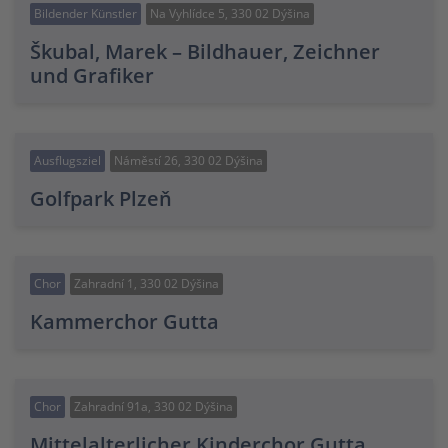
Bildender Künstler
Na Vyhlídce 5, 330 02 Dýšina
Škubal, Marek – Bildhauer, Zeichner
und Grafiker
Ausflugsziel
Náměstí 26, 330 02 Dýšina
Golfpark Plzeň
Chor
Zahradní 1, 330 02 Dýšina
Kammerchor Gutta
Chor
Zahradní 91a, 330 02 Dýšina
Mittelalterlicher Kinderchor Gutta