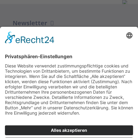
Newsletter
ZUR ANMELDUNG
Redaktion bbkult.net
Centrum Bavaria Bohemia (CeBB)
Dr. Veronika Hofinger
Freyung 1, 92539 Schönsee
Tel.:
+49 (0)9674 / 92 48 78
veronika.hofinger@cebb.de
Kontakt