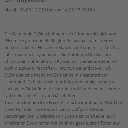
Mo-Mi: 08.00-12.00 Uhr und 14.00-17.00 Uhr
Die Gemeinde Dýšina befindet sich 8 km nordöstlich von
Pilsen. Sie grenzt an die Region Rokycany an, mit der es
durch das kleine Flüsschen Klabava verbunden ist. Aus Prag
fährt man nach Dýšina über die Autobahn D5, Ausfahrt
Chrást, dann über den Ort Kyšice. Zur Gemeinde gehören
auch die zwei Ortschaften Horomyslice und Nová Huť.
Dýšina ist eine moderne Gemeinde mit historischem
Hinterland. Es bietet nicht nur Kulturdenkmale, sondern
auch viele Aktivitäten für Sportler und Touristen in schöner
Natur einschließlich von Gästebetten.
Touristen können ihre Freizeit im Schwimmbad im Wald bei
Nová Huť oder in Horomyslice im Golfpark Dýšina
verbringen. Der Dorfplatz von Dýšina ist von heute noch
erhaltenen Bauerhöfen mit denkmalgeschützten Toren aus