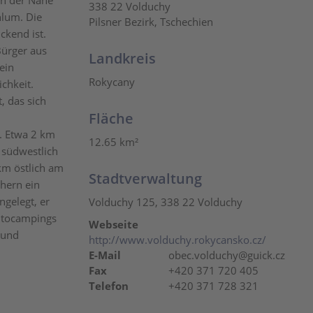
in der Nähe
338 22 Volduchy
hlum. Die
Pilsner Bezirk, Tschechien
ckend ist.
ürger aus
Landkreis
ein
Rokycany
chkeit.
, das sich
Fläche
s. Etwa 2 km
12.65 km²
m südwestlich
km östlich am
Stadtverwaltung
hern ein
ngelegt, er
Volduchy 125, 338 22 Volduchy
Autocampings
Webseite
 und
http://www.volduchy.rokycansko.cz/
E-Mail
obec.volduchy@guick.cz
Fax
+420 371 720 405
Telefon
+420 371 728 321