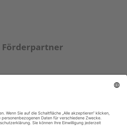
Förderpartner
tion bbkult.net
um Bavaria Bohemia
)
ronika Hofinger
g 1, 92539 Schönsee
9 (0)9674 / 92 48 78