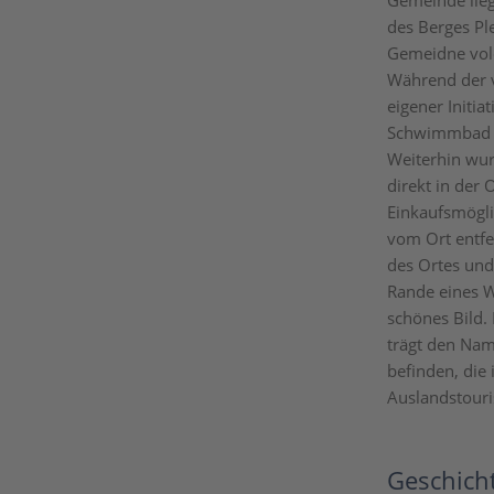
Gemeinde lieg
des Berges Pl
Gemeidne vold
Während der 
eigener Initia
Schwimmbad mi
Weiterhin wur
direkt in der 
Einkaufsmöglic
vom Ort entfer
des Ortes und
Rande eines W
schönes Bild.
trägt den Nam
befinden, die
Auslandstouri
Geschich