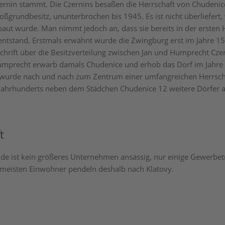
ernin stammt. Die Czernins besaßen die Herrschaft von Chudeni
oßgrundbesitz, ununterbrochen bis 1945. Es ist nicht überliefert,
aut wurde. Man nimmt jedoch an, dass sie bereits in der ersten H
entstand. Erstmals erwähnt wurde die Zwingburg erst im Jahre 1
schrift über die Besitzverteilung zwischen Jan und Humprecht Cze
umprecht erwarb damals Chudenice und erhob das Dorf im Jahr
 wurde nach und nach zum Zentrum einer umfangreichen Herrscha
 Jahrhunderts neben dem Städchen Chudenice 12 weitere Dörfer 
t
de ist kein größeres Unternehmen ansässig, nur einige Gewerbet
ie meisten Einwohner pendeln deshalb nach Klatovy.