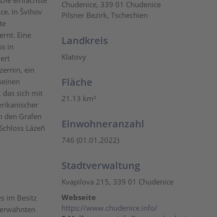
Die einfachste
Chudenice, 339 01 Chudenice
ce. In Švihov
Pilsner Bezirk, Tschechien
te
ernt. Eine
Landkreis
ss in
Klatovy
ert
zernin, ein
Fläche
seinen
das sich mit
21.13 km²
rikanischer
h den Grafen
Einwohneranzahl
Schloss Lázeň
746 (01.01.2022)
Stadtverwaltung
Kvapilova 215, 339 01 Chudenice
Webseite
s im Besitz
https://www.chudenice.info/
s erwähnten