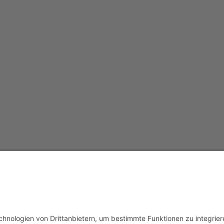
Redak
Centr
(CeBB
Dr. Ve