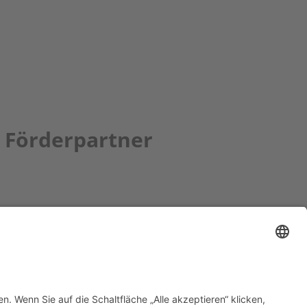
Förderpartner
tion bbkult.net
um Bavaria Bohemia
)
ronika Hofinger