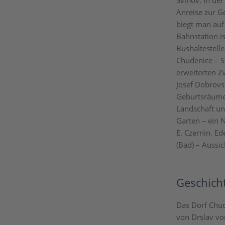
Švihov. In de
Anreise zur Ge
biegt man auf 
Bahnstation is
Bushaltestelle
Chudenice – S
erweiterten Z
Josef Dobrovs
Geburtsräumen
Landschaft un
Garten – ein 
E. Czernin. E
(Bad) – Aussi
Geschich
Das Dorf Chud
von Drslav vo