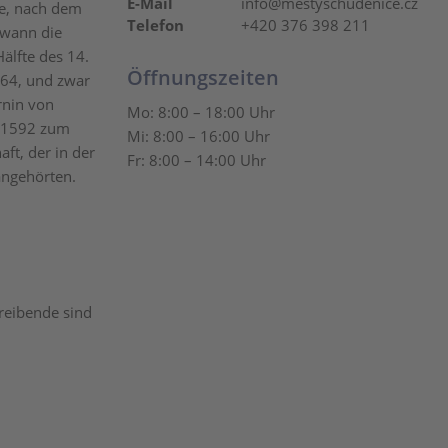
E-Mail
info@mestyschudenice.cz
ce, nach dem
Telefon
+420 376 398 211
 wann die
älfte des 14.
Öffnungszeiten
564, und zwar
rnin von
Mo: 8:00 – 18:00 Uhr
e 1592 zum
Mi: 8:00 – 16:00 Uhr
ft, der in der
Fr: 8:00 – 14:00 Uhr
angehörten.
reibende sind