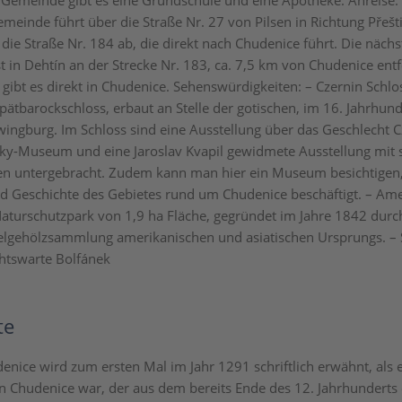
r Gemeinde gibt es eine Grundschule und eine Apotheke. Anreise: 
meinde führt über die Straße Nr. 27 von Pilsen in Richtung Přešti
die Straße Nr. 184 ab, die direkt nach Chudenice führt. Die nächs
t in Dehtín an der Strecke Nr. 183, ca. 7,5 km von Chudenice entf
 gibt es direkt in Chudenice. Sehenswürdigkeiten: – Czernin Schlo
pätbarockschloss, erbaut an Stelle der gotischen, im 16. Jahrhund
wingburg. Im Schloss sind eine Ausstellung über das Geschlecht C
ky-Museum und eine Jaroslav Kvapil gewidmete Ausstellung mit 
 untergebracht. Zudem kann man hier ein Museum besichtigen, 
d Geschichte des Gebietes rund um Chudenice beschäftigt. – Ame
Naturschutzpark von 1,9 ha Fläche, gegründet im Jahre 1842 durc
delgehölzsammlung amerikanischen und asiatischen Ursprungs. – 
chtswarte Bolfánek
te
enice wird zum ersten Mal im Jahr 1291 schriftlich erwähnt, als e
n Chudenice war, der aus dem bereits Ende des 12. Jahrhundert