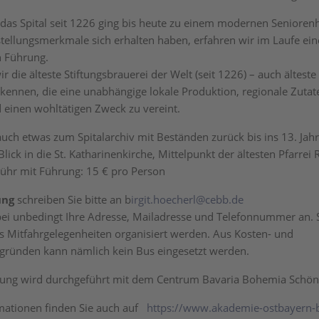
as Spital seit 1226 ging bis heute zu einem modernen Seniore
stellungsmerkmale sich erhalten haben, erfahren wir im Laufe ein
n Führung.
r die älteste Stiftungsbrauerei der Welt (seit 1226) – auch älteste
kennen, die eine unabhängige lokale Produktion, regionale Zutate
 einen wohltätigen Zweck zu vereint.
auch etwas zum Spitalarchiv mit Beständen zurück bis ins 13. Ja
lick in die St. Katharinenkirche, Mittelpunkt der ältesten Pfarrei
ühr mit Führung: 15 € pro Person
ung
schreiben Sie bitte an b
irgit.hoecherl@cebb.de
ei unbedingt Ihre Adresse, Mailadresse und Telefonnummer an.
s Mitfahrgelegenheiten organisiert werden. Aus Kosten- und
gründen kann nämlich kein Bus eingesetzt werden.
tung wird durchgeführt mit dem Centrum Bavaria Bohemia Schön
mationen finden Sie auch auf
https://www.akademie-ostbayern