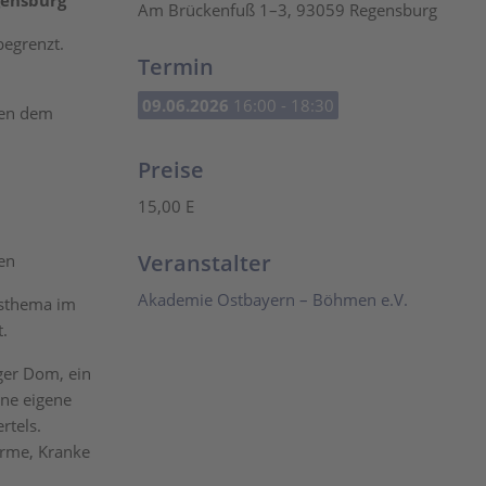
gensburg
Am Brückenfuß 1–3, 93059 Regensburg
begrenzt.
Termin
09.06.2026
16:00 - 18:30
ben dem
Preise
15,00 E
Veranstalter
ten
Akademie Ostbayern – Böhmen e.V.
resthema im
t.
rger Dom, ein
ine eigene
rtels.
 Arme, Kranke