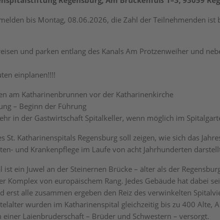
enspitalstiftung Regensburg, Am Brückenfuß 1–3, 93059 Re
nmelden bis Montag, 08.06.2026, die Zahl der Teilnehmenden ist 
nreisen und parken entlang des Kanals Am Protzenweiher und ne
en einplanen!!!!
fen am Katharinenbrunnen vor der Katharinenkirche
ung – Beginn der Führung
ehr in der Gastwirtschaft Spitalkeller, wenn möglich im Spitalgar
s St. Katharinenspitals Regensburg soll zeigen, wie sich das Jah
lten- und Krankenpflege im Laufe von acht Jahrhunderten darstell
l ist ein Juwel an der Steinernen Brücke – älter als der Regensbu
cher Komplex von europäischem Rang. Jedes Gebäude hat dabei se
d erst alle zusammen ergeben den Reiz des verwinkelten Spitalvie
telalter wurden im Katharinenspital gleichzeitig bis zu 400 Alte,
n einer Laienbruderschaft – Brüder und Schwestern – versorgt.