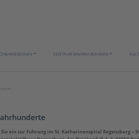
ACHBARREGIONEN
CENTRUM BAVARIA BOHEMIA
KUL
underte
 Jahrhunderte
 Sie ein zur Führung im St. Katharinenspital Regensburg –