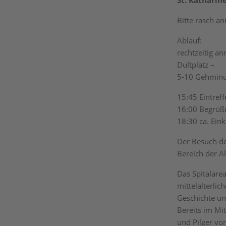
St. Katharin
Bitte rasch a
Ablauf:
rechtzeitig a
Dultplatz –
5-10 Gehminut
15:45 Eintref
16:00 Begrüß
18:30 ca. Eink
Der Besuch de
Bereich der A
Das Spitalarea
mittelalterli
Geschichte un
Bereits im Mit
und Pilger vo