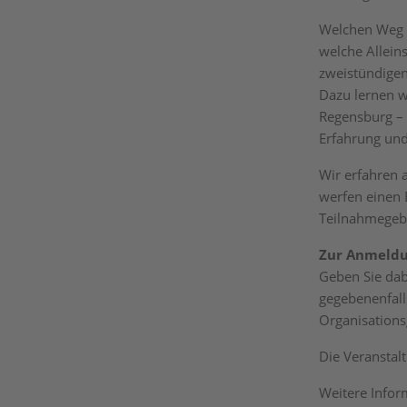
Welchen Weg d
welche Allein
zweistündige
Dazu lernen wi
Regensburg – 
Erfahrung und
Wir erfahren 
werfen einen B
Teilnahmegeb
Zur Anmeld
Geben Sie dab
gegebenenfall
Organisations
Die Veranstal
Weitere Infor