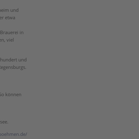
nheim und
er etwa
 Brauerei in
n, viel
hrhundert und
 Regensburgs.
 So können
see.
-boehmen.de/