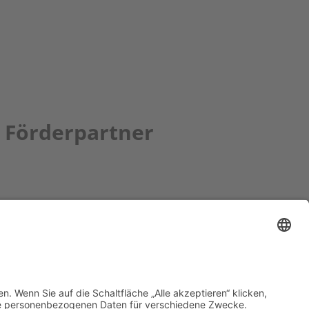
Förderpartner
tion bbkult.net
um Bavaria Bohemia
)
ronika Hofinger
g 1, 92539 Schönsee