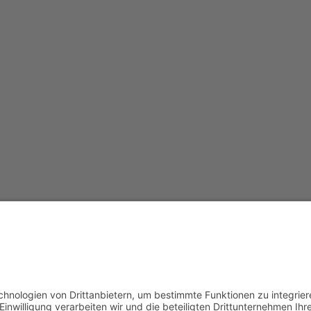
Redak
Centr
(CeBB
Dr. Ve
Freyun