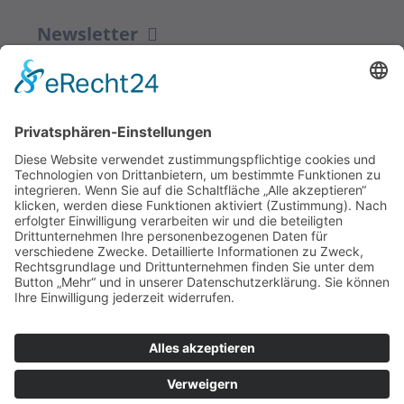
Newsletter
ZUR ANMELDUNG
Redaktion bbkult.net
Centrum Bavaria Bohemia (CeBB)
Dr. Veronika Hofinger
Freyung 1, 92539 Schönsee
Tel.:
+49 (0)9674 / 92 48 78
veronika.hofinger@cebb.de
Kontakt
Impressum
© Copyright