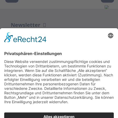
Newsletter
ZUR ANMELDUNG
Redaktion bbkult.net
Centrum Bavaria Bohemia (CeBB)
Dr. Veronika Hofinger
Freyung 1, 92539 Schönsee
Tel.:
+49 (0)9674 / 92 48 78
veronika.hofinger@cebb.de
Kontakt