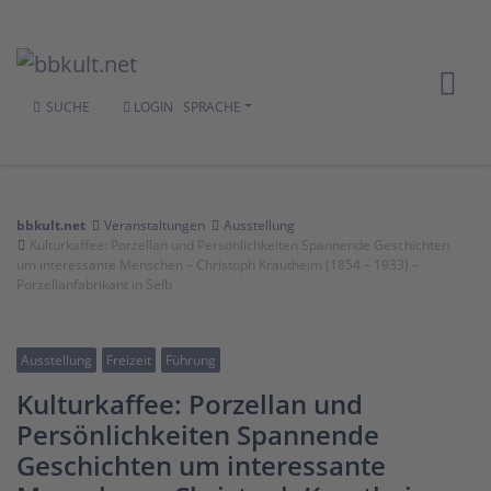
SUCHE
LOGIN
SPRACHE
bbkult.net
Veranstaltungen
Ausstellung
Kulturkaffee: Porzellan und Persönlichkeiten Spannende Geschichten
um interessante Menschen – Christoph Krautheim (1854 – 1933) –
Porzellanfabrikant in Selb
Ausstellung
Freizeit
Führung
Kulturkaffee: Porzellan und
Persönlichkeiten Spannende
Geschichten um interessante