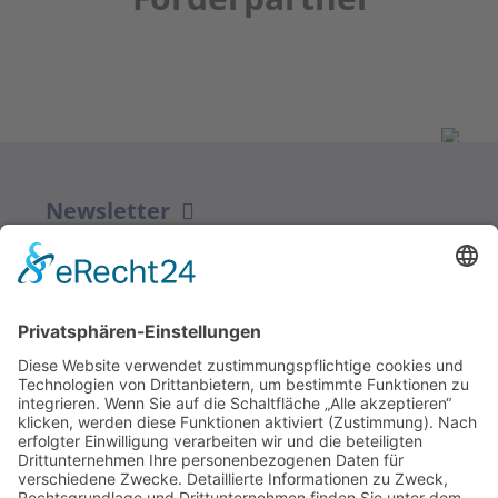
Newsletter
ZUR ANMELDUNG
Redaktion bbkult.net
Centrum Bavaria Bohemia (CeBB)
Dr. Veronika Hofinger
Freyung 1, 92539 Schönsee
Tel.:
+49 (0)9674 / 92 48 78