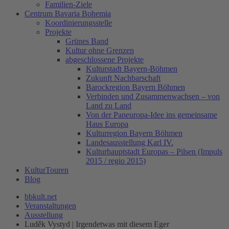
Familien-Ziele
Centrum Bavaria Bohemia
Koordinierungsstelle
Projekte
Grünes Band
Kultur ohne Grenzen
abgeschlossene Projekte
Kulturstadt Bayern-Böhmen
Zukunft Nachbarschaft
Barockregion Bayern Böhmen
Verbinden und Zusammenwachsen – von
Land zu Land
Von der Paneuropa-Idee ins gemeinsame
Haus Europa
Kulturregion Bayern Böhmen
Landesausstellung Karl IV.
Kulturhauptstadt Europas – Pilsen (Impuls
2015 / regio 2015)
KulturTouren
Blog
bbkult.net
Veranstaltungen
Ausstellung
Luděk Vystyd | Irgendetwas mit diesem Eger