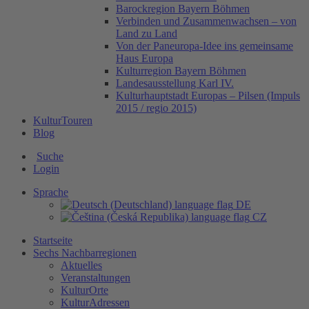
Barockregion Bayern Böhmen
Verbinden und Zusammenwachsen – von
Land zu Land
Von der Paneuropa-Idee ins gemeinsame
Haus Europa
Kulturregion Bayern Böhmen
Landesausstellung Karl IV.
Kulturhauptstadt Europas – Pilsen (Impuls
2015 / regio 2015)
KulturTouren
Blog
Suche
Login
Sprache
DE
CZ
Startseite
Sechs Nachbarregionen
Aktuelles
Veranstaltungen
KulturOrte
KulturAdressen