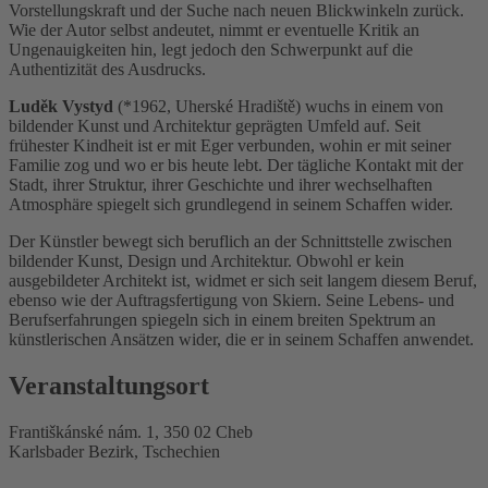
Vorstellungskraft und der Suche nach neuen Blickwinkeln zurück.
Wie der Autor selbst andeutet, nimmt er eventuelle Kritik an
Ungenauigkeiten hin, legt jedoch den Schwerpunkt auf die
Authentizität des Ausdrucks.
Luděk Vystyd
(*1962, Uherské Hradiště) wuchs in einem von
bildender Kunst und Architektur geprägten Umfeld auf. Seit
frühester Kindheit ist er mit Eger verbunden, wohin er mit seiner
Familie zog und wo er bis heute lebt. Der tägliche Kontakt mit der
Stadt, ihrer Struktur, ihrer Geschichte und ihrer wechselhaften
Atmosphäre spiegelt sich grundlegend in seinem Schaffen wider.
Der Künstler bewegt sich beruflich an der Schnittstelle zwischen
bildender Kunst, Design und Architektur. Obwohl er kein
ausgebildeter Architekt ist, widmet er sich seit langem diesem Beruf,
ebenso wie der Auftragsfertigung von Skiern. Seine Lebens- und
Berufserfahrungen spiegeln sich in einem breiten Spektrum an
künstlerischen Ansätzen wider, die er in seinem Schaffen anwendet.
Veranstaltungsort
Františkánské nám. 1, 350 02 Cheb
Karlsbader Bezirk, Tschechien