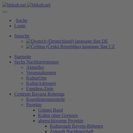
Suche
Login
Sprache
DE
CZ
Startseite
Sechs Nachbarregionen
Aktuelles
Veranstaltungen
KulturOrte
KulturAdressen
Familien-Ziele
Centrum Bavaria Bohemia
Koordinierungsstelle
Projekte
Grünes Band
Kultur ohne Grenzen
abgeschlossene Projekte
Kulturstadt Bayern-Böhmen
Zukunft Nachbarschaft