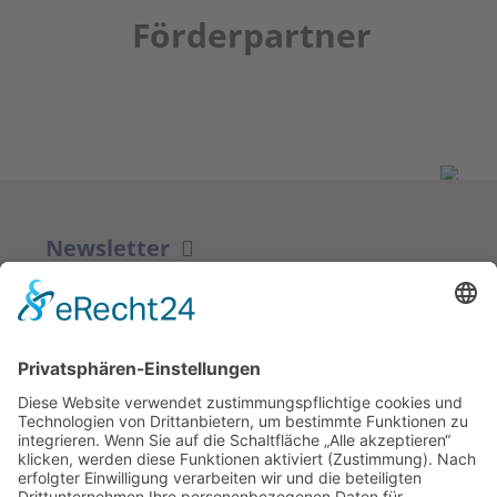
Förderpartner
Newsletter
ZUR ANMELDUNG
Redaktion bbkult.net
Centrum Bavaria Bohemia (CeBB)
Dr. Veronika Hofinger
Freyung 1, 92539 Schönsee