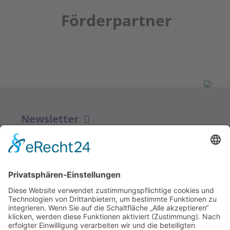
Förderpartner
Newsletter
ZUR ANMELDUNG
Redaktion bbkult.net
Centrum Bavaria Bohemia (CeBB)
Dr. Veronika Hofinger
Freyung 1, 92539 Schönsee