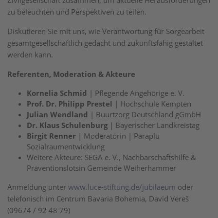
Zivilgesellschaft zusammen, um aktuelle Herausforderungen
zu beleuchten und Perspektiven zu teilen.
Diskutieren Sie mit uns, wie Verantwortung für Sorgearbeit
gesamtgesellschaftlich gedacht und zukunftsfähig gestaltet
werden kann.
Referenten, Moderation & Akteure
Kornelia Schmid
| Pflegende Angehörige e. V.
Prof. Dr. Philipp Prestel
| Hochschule Kempten
Julian Wendland
| Buurtzorg Deutschland gGmbH
Dr. Klaus Schulenburg
| Bayerischer Landkreistag
Birgit Renner
| Moderatorin | Paraplü
Sozialraumentwicklung
Weitere Akteure: SEGA e. V., Nachbarschaftshilfe &
Präventionslotsin Gemeinde Weiherhammer
Anmeldung unter
www.luce-stiftung.de/jubilaeum
oder
telefonisch im Centrum Bavaria Bohemia, David Vereš
(09674 / 92 48 79)