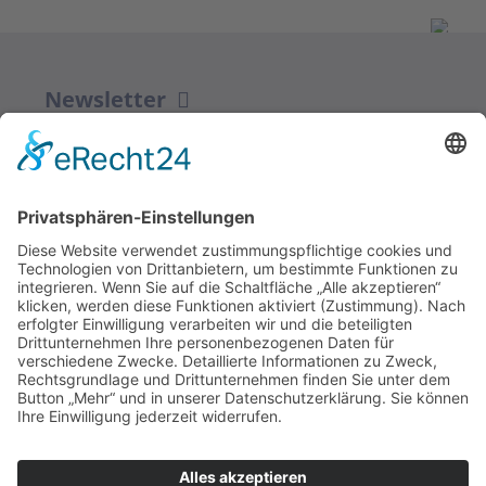
Newsletter
ZUR ANMELDUNG
Redaktion bbkult.net
Centrum Bavaria Bohemia (CeBB)
Dr. Veronika Hofinger
Freyung 1, 92539 Schönsee
Tel.:
+49 (0)9674 / 92 48 78
veronika.hofinger@cebb.de
Kontakt