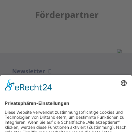
Förderpartner
Newsletter
ZUR ANMELDUNG
Redaktion bbkult.net
Centrum Bavaria Bohemia (CeBB)
Dr. Veronika Hofinger