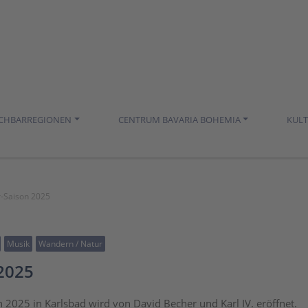
ACHBARREGIONEN
CENTRUM BAVARIA BOHEMIA
KUL
r-Saison 2025
Musik
Wandern / Natur
 2025
n 2025 in Karlsbad wird von David Becher und Karl IV. eröffnet.