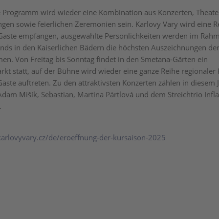
e Programm wird wieder eine Kombination aus Konzerten, Theate
gen sowie feierlichen Zeremonien sein. Karlovy Vary wird eine R
Gäste empfangen, ausgewählte Persönlichkeiten werden im Rahm
ends in den Kaiserlichen Bädern die höchsten Auszeichnungen der
n. Von Freitag bis Sonntag findet in den Smetana-Gärten ein
t statt, auf der Bühne wird wieder eine ganze Reihe regionaler 
äste auftreten. Zu den attraktivsten Konzerten zählen in diesem J
Adam Mišík, Sebastian, Martina Pártlová und dem Streichtrio Infla
.
arlovyvary.cz/de/eroeffnung-der-kursaison-2025