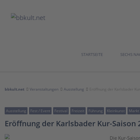
STARTSEITE
SECHS N
bbkult.net
Veranstaltungen
Ausstellung
Eröffnung der Karlsbader Ku
Ausstellung
Fest / Event
Festival
Freizeit
Führung
Kleinkunst
Markt
Eröffnung der Karlsbader Kur-Saison
Die Kur-Saiso