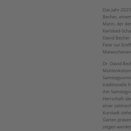
Das Jahr 2025
Becher, einem
Mann, der den
Karlsbad-Scha
David Becher 
Feier zur Eröf
Maiwochenende
Dr. David Bec
Mühlenkolonn
Samstagvormit
traditionelle
Am Samstagnac
Herrschaft üb
einer zahlre
Kurstadt zieh
Gärten präsen
zeigen werden