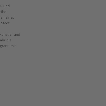
r- und
eihe
en eines
 Stadt
Künstler und
ahr die
granti mit