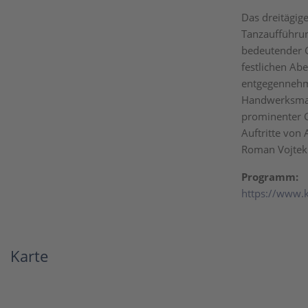
Das dreitägig
Tanzaufführun
bedeutender 
festlichen Ab
entgegennehme
Handwerksmark
prominenter G
Auftritte von 
Roman Vojtek
Programm:
https://www.k
Karte