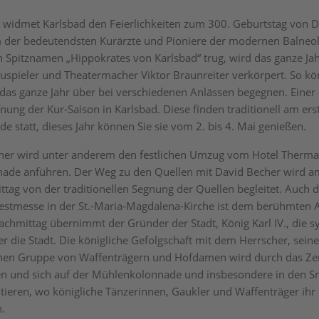
 widmet Karlsbad den Feierlichkeiten zum 300. Geburtstag von D
 der bedeutendsten Kurärzte und Pioniere der modernen Balneol
 Spitznamen „Hippokrates von Karlsbad“ trug, wird das ganze Ja
uspieler und Theatermacher Viktor Braunreiter verkörpert. So kö
das ganze Jahr über bei verschiedenen Anlässen begegnen. Einer 
fnung der Kur-Saison in Karlsbad. Diese finden traditionell am ers
 statt, dieses Jahr können Sie sie vom 2. bis 4. Mai genießen.
her wird unter anderem den festlichen Umzug vom Hotel Therma
ade anführen. Der Weg zu den Quellen mit David Becher wird a
tag von der traditionellen Segnung der Quellen begleitet. Auch d
 Festmesse in der St.-Maria-Magdalena-Kirche ist dem berühmten 
hmittag übernimmt der Gründer der Stadt, König Karl IV., die 
er die Stadt. Die königliche Gefolgschaft mit dem Herrscher, sein
ichen Gruppe von Waffenträgern und Hofdamen wird durch das Z
en und sich auf der Mühlenkolonnade und insbesondere in den S
tieren, wo königliche Tänzerinnen, Gaukler und Waffenträger ih
.