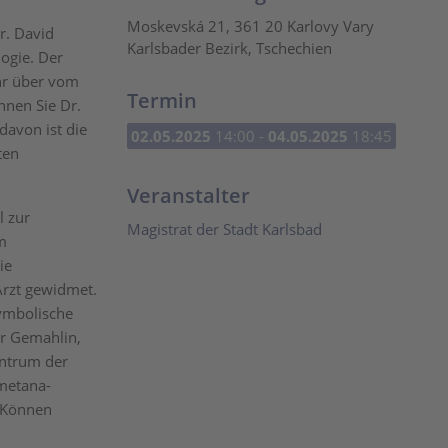
Moskevská 21, 361 20 Karlovy Vary
r. David
Karlsbader Bezirk, Tschechien
ogie. Der
hr über vom
Termin
nnen Sie Dr.
davon ist die
02.05.2025
14:00 -
04.05.2025
18:45
ten
Veranstalter
l zur
Magistrat der Stadt Karlsbad
m
ie
Arzt gewidmet.
symbolische
er Gemahlin,
entrum der
metana-
r Können