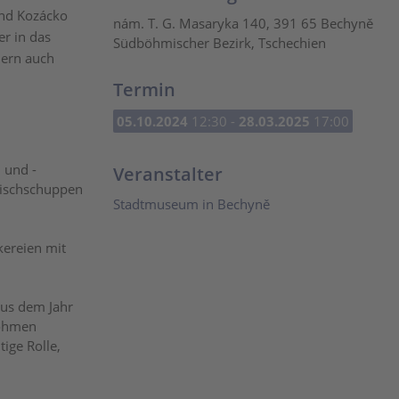
und Kozácko
nám. T. G. Masaryka 140, 391 65 Bechyně
er in das
Südböhmischer Bezirk, Tschechien
dern auch
Termin
05.10.2024
12:30 -
28.03.2025
17:00
 und -
Veranstalter
Fischschuppen
Stadtmuseum in Bechyně
kereien mit
aus dem Jahr
Böhmen
ige Rolle,