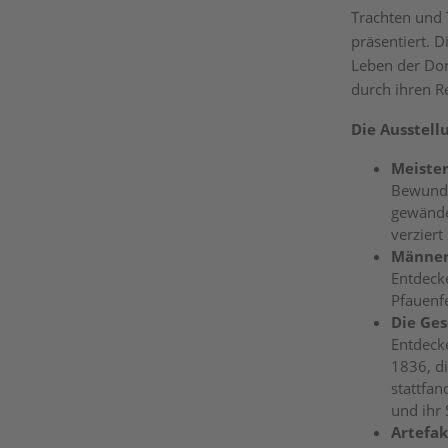
Trachten und 
präsentiert. D
Leben der Dor
durch ihren R
Die Ausstell
Meister
Bewunder
gewände
verziert
Männer
Entdeck
Pfauenfe
Die Ges
Entdeck
1836, d
stattfan
und ihr 
Artefak