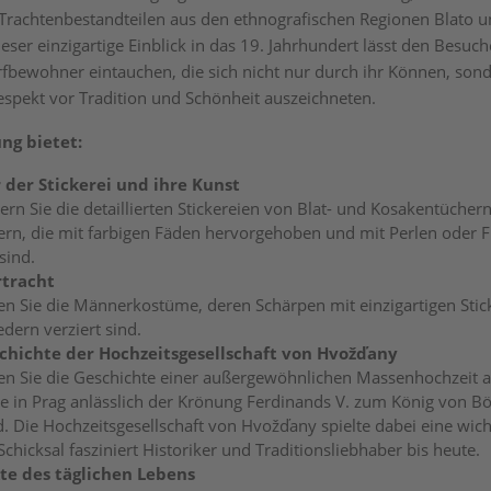
Trachtenbestandteilen aus den ethnografischen Regionen Blato 
ieser einzigartige Einblick in das 19. Jahrhundert lässt den Besuch
fbewohner eintauchen, die sich nicht nur durch ihr Können, son
espekt vor Tradition und Schönheit auszeichneten.
ung bietet:
 der Stickerei und ihre Kunst
n Sie die detaillierten Stickereien von Blat- und Kosakentüchern
rn, die mit farbigen Fäden hervorgehoben und mit Perlen oder 
 sind.
tracht
en Sie die Männerkostüme, deren Schärpen mit einzigartigen Stic
dern verziert sind.
chichte der Hochzeitsgesellschaft von Hvožďany
en Sie die Geschichte einer außergewöhnlichen Massenhochzeit 
ie in Prag anlässlich der Krönung Ferdinands V. zum König von 
d. Die Hochzeitsgesellschaft von Hvožďany spielte dabei eine wicht
Schicksal fasziniert Historiker und Traditionsliebhaber bis heute.
te des täglichen Lebens