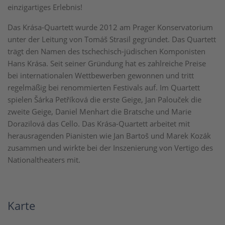
einzigartiges Erlebnis!
Das Krása-Quartett wurde 2012 am Prager Konservatorium
unter der Leitung von Tomáš Strasil gegründet. Das Quartett
trägt den Namen des tschechisch-jüdischen Komponisten
Hans Krása. Seit seiner Gründung hat es zahlreiche Preise
bei internationalen Wettbewerben gewonnen und tritt
regelmäßig bei renommierten Festivals auf. Im Quartett
spielen Šárka Petříková die erste Geige, Jan Palouček die
zweite Geige, Daniel Menhart die Bratsche und Marie
Dorazilová das Cello. Das Krása-Quartett arbeitet mit
herausragenden Pianisten wie Jan Bartoš und Marek Kozák
zusammen und wirkte bei der Inszenierung von Vertigo des
Nationaltheaters mit.
Karte