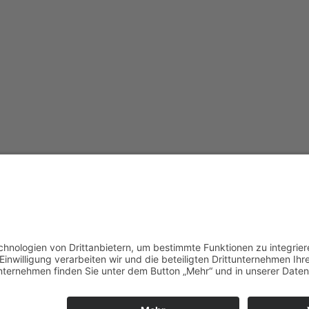
Redak
Centr
(CeBB
Dr. Ve
Freyun
Tel.:
+4
veroni