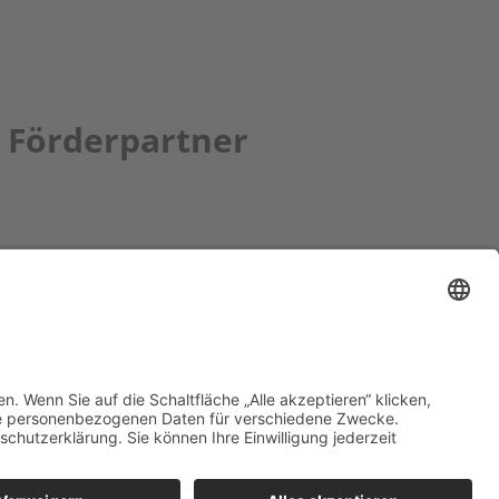
Förderpartner
tion bbkult.net
um Bavaria Bohemia
)
ronika Hofinger
g 1, 92539 Schönsee
9 (0)9674 / 92 48 78
ka.hofinger@cebb.de