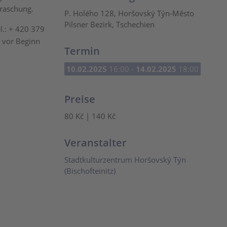
rraschung.
P. Holého 128, Horšovský Týn-Město
Pilsner Bezirk, Tschechien
l.: + 420 379
 vor Beginn
Termin
10.02.2025
16:00 -
14.02.2025
18:00
Preise
80 Kč | 140 Kč
Veranstalter
Stadtkulturzentrum Horšovský Týn
(Bischofteinitz)