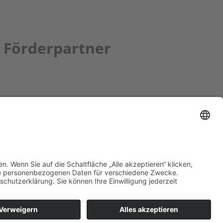
Förderpartner
tion bbkult.net
um Bavaria Bohemia
)
ronika Hofinger
g 1, 92539 Schönsee
9 (0)9674 / 92 48 78
ka.hofinger@cebb.de
ressum
Cookies
Datenschutzerklärung