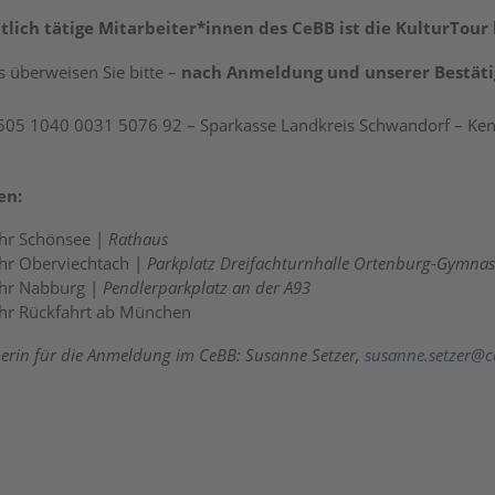
lich tätige Mitarbeiter*innen des CeBB ist die KulturTour 
s überweisen Sie bitte –
nach Anmeldung und unserer Bestät
505 1040 0031 5076 92 – Sparkasse Landkreis Schwandorf – Ke
en:
hr Schönsee |
Rathaus
hr Oberviechtach |
Parkplatz Dreifachturnhalle Ortenburg-Gymna
hr Nabburg |
Pendlerparkplatz an der A93
hr Rückfahrt ab München
erin für die Anmeldung im CeBB: Susanne Setzer,
susanne.setzer@c