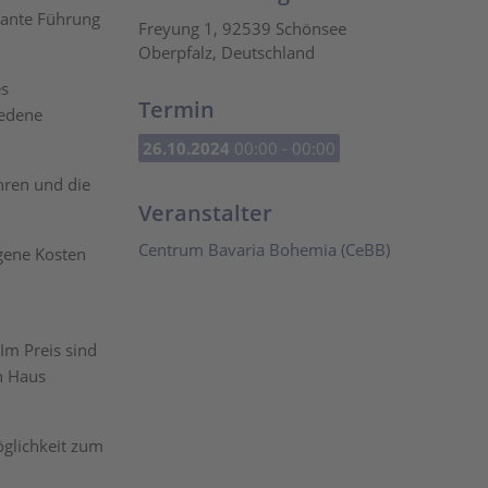
sante Führung
Freyung 1, 92539 Schönsee
Oberpfalz, Deutschland
es
Termin
iedene
26.10.2024
00:00 - 00:00
hren und die
Veranstalter
Centrum Bavaria Bohemia (CeBB)
gene Kosten
Im Preis sind
n Haus
öglichkeit zum