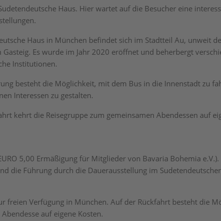
udetendeutsche Haus. Hier wartet auf die Besucher eine interes
stellungen.
utsche Haus in München befindet sich im Stadtteil Au, unweit d
 Gasteig. Es wurde im Jahr 2020 eröffnet und beherbergt versch
he Institutionen.
ung besteht die Möglichkeit, mit dem Bus in die Innenstadt zu fa
nen Interessen zu gestalten.
ahrt kehrt die Reisegruppe zum gemeinsamen Abendessen auf ei
URO 5,00 Ermäßigung für Mitglieder von Bavaria Bohemia e.V.). 
und die Führung durch die Dauerausstellung im Sudetendeutsche
ur freien Verfügung in München. Auf der Rückfahrt besteht die M
Abendesse auf eigene Kosten.