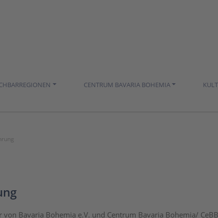
ACHBARREGIONEN
CENTRUM BAVARIA BOHEMIA
KUL
hrung
ung
r von Bavaria Bohemia e.V. und Centrum Bavaria Bohemia/ CeBB