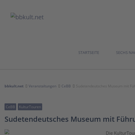
STARTSEITE
SECHS N
bbkult.net
Veranstaltungen
CeBB
Sudetendeutsches Museum mit Fü
CeBB
KulturTouren
Sudetendeutsches Museum mit Führ
Die KulturTou