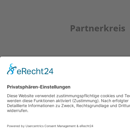
Partnerkreis
Newsletter
ZUR ANMELDUNG
© Copyright bbkult.net