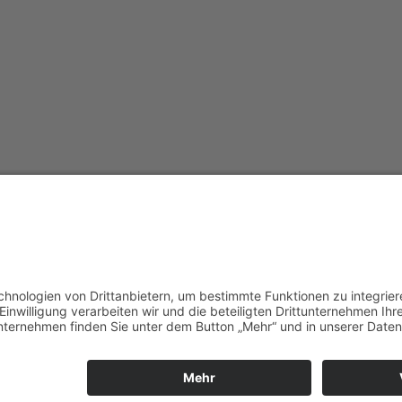
Redak
Centr
(CeBB
Dr. Ve
Freyun
Tel.:
+4
veroni
Kontakt
Imp