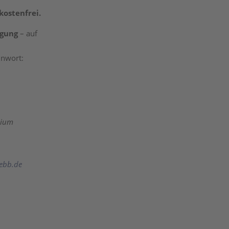
kostenfrei.
igung
– auf
nnwort:
sium
ebb.de