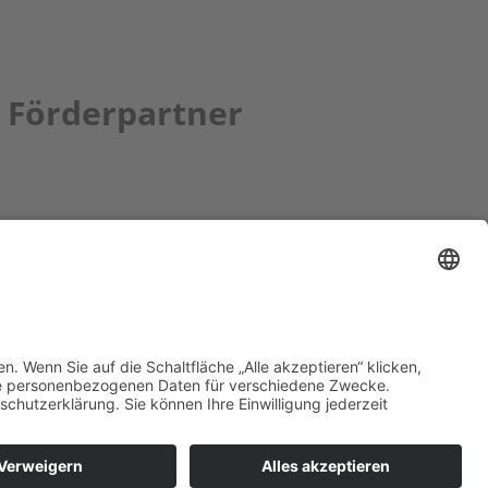
Förderpartner
tion bbkult.net
um Bavaria Bohemia
)
ronika Hofinger
g 1, 92539 Schönsee
9 (0)9674 / 92 48 78
ka.hofinger@cebb.de