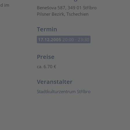
nd im
Benešova 587, 349 01 Stříbro
Pilsner Bezirk, Tschechien
Termin
17.12.2005
20:00 - 23:30
Preise
ca. 6.70 €
Veranstalter
Stadtkulturzentrum Stříbro