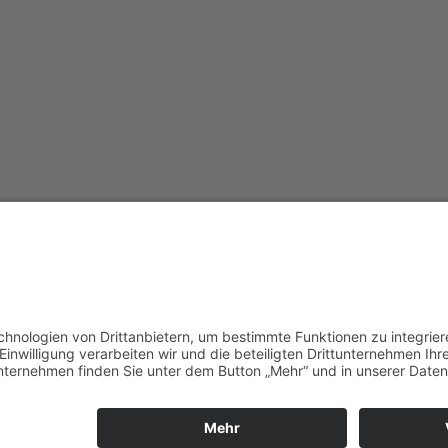
Redak
Centr
(CeBB
Dr. Ve
Freyun
Tel.:
+4
veroni