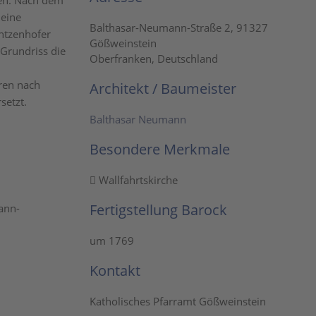
rden. Nach dem
 eine
Balthasar-Neumann-Straße 2, 91327
entzenhofer
Gößweinstein
 Grundriss die
Oberfranken, Deutschland
ren nach
Architekt / Baumeister
setzt.
Balthasar Neumann
Besondere Merkmale
Wallfahrtskirche
Fertigstellung Barock
ann-
um 1769
Kontakt
Katholisches Pfarramt Gößweinstein