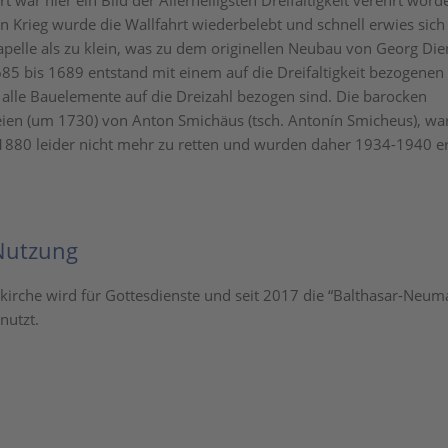
t war hier ein Bild der Allerheiligsten Dreifaltigkeit verehrt wo
n Krieg wurde die Wallfahrt wiederbelebt und schnell erwies sich
pelle als zu klein, was zu dem originellen Neubau von Georg Di
685 bis 1689 entstand mit einem auf die Dreifaltigkeit bezogenen
r alle Bauelemente auf die Dreizahl bezogen sind. Die barocken
en (um 1730) von Anton Smichäus (tsch. Antonín Smicheus), wa
880 leider nicht mehr zu retten und wurden daher 1934-1940 er
Nutzung
skirche wird für Gottesdienste und seit 2017 die “Balthasar-Neum
nutzt.