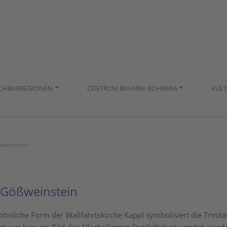
ACHBARREGIONEN
CENTRUM BAVARIA BOHEMIA
KUL
ößweinstein
it Gößweinstein
hnliche Form der Wallfahrtskirche Kappl symbolisiert die Trinität