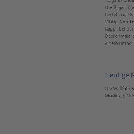
12. Jahrhunder
Dreißigjährige
bestehende Ka
führte. Von 1
Kappl, bei de
Deckenmalerei
einem Brand 1
Heutige 
Die Wallfahrt
Musiktage” be