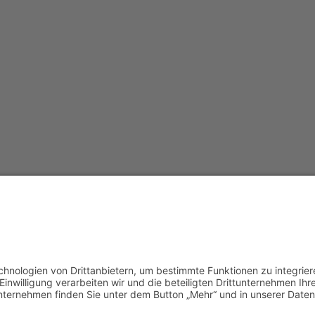
Redak
Centr
(CeBB
Dr. Ve
Freyun
Tel.:
+4