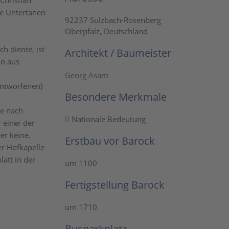
Christian
ie Untertanen
92237 Sulzbach-Rosenberg
Oberpfalz, Deutschland
h diente, ist
Architekt / Baumeister
no aus
Georg Asam
entworfenen)
Besondere Merkmale
ie nach
Nationale Bedeutung
 einer der
er keine.
Erstbau vor Barock
er Hofkapelle
latt in der
um 1100
Fertigstellung Barock
um 1710
Busparkplatz