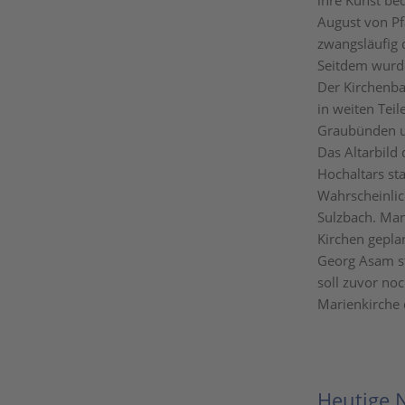
ihre Kunst be
August von Pf
zwangsläufig 
Seitdem wurde
Der Kirchenbau
in weiten Tei
Graubünden u
Das Altarbild
Hochaltars s
Wahrscheinlic
Sulzbach. Man
Kirchen gepla
Georg Asam st
soll zuvor noc
Marienkirche d
Heutige 