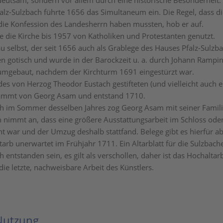
deutsam, sondern vor allem durch eine historische Besonderheit: 
alz-Sulzbach führte 1656 das Simultaneum ein. Die Regel, dass d
die Konfession des Landesherrn haben mussten, hob er auf.
 die Kirche bis 1957 von Katholiken und Protestanten genutzt.
 selbst, der seit 1656 auch als Grablege des Hauses Pfalz-Sulzbac
len gotisch und wurde in der Barockzeit u. a. durch Johann Rampi
mgebaut, nachdem der Kirchturm 1691 eingestürzt war.
 des von Herzog Theodor Eustach gestifteten (und vielleicht auch 
tammt von Georg Asam und entstand 1710.
h im Sommer desselben Jahres zog Georg Asam mit seiner Famil
 nimmt an, dass eine größere Ausstattungsarbeit im Schloss oder
nt war und der Umzug deshalb stattfand. Belege gibt es hierfür ab
arb unerwartet im Frühjahr 1711. Ein Altarblatt für die Sulzbach
h entstanden sein, es gilt als verschollen, daher ist das Hochaltarb
ie letzte, nachweisbare Arbeit des Künstlers.
Nutzung