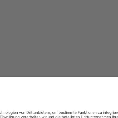
Redak
Centr
(CeBB
Dr. Ve
Freyun