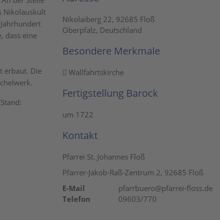
 An der Stelle
s Nikolauskult
Nikolaiberg 22, 92685 Floß
 Jahrhundert
Oberpfalz, Deutschland
, dass eine
Besondere Merkmale
t erbaut. Die
Wallfahrtskirche
schelwerk.
Fertigstellung Barock
[Stand:
um 1722
Kontakt
Pfarrei St. Johannes Floß
Pfarrer-Jakob-Raß-Zentrum 2, 92685 Floß
E-Mail
pfarrbuero@pfarrei-floss.de
Telefon
09603/770