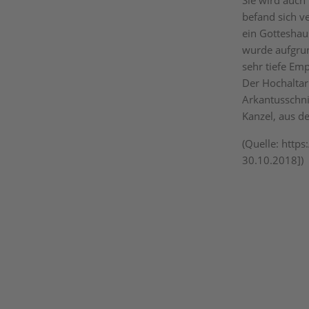
Sie wird auch 
befand sich ve
ein Gotteshau
wurde aufgrun
sehr tiefe Emp
Der Hochaltar
Arkantusschni
Kanzel, aus d
(Quelle: http
30.10.2018])