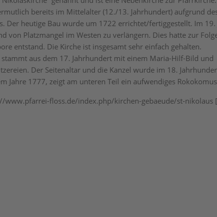
“Nikolaskirche” genannt und ist eine Nebenkirche zur Pfarrkirche.
rmutlich bereits im Mittelalter (12./13. Jahrhundert) aufgrund de
s. Der heutige Bau wurde um 1722 errichtet/fertiggestellt. Im 19.
d von Platzmangel im Westen zu verlängern. Dies hatte zur Folge
ore entstand. Die Kirche ist insgesamt sehr einfach gehalten.
 stammt aus dem 17. Jahrhundert mit einem Maria-Hilf-Bild und
tzereien. Der Seitenaltar und die Kanzel wurde im 18. Jahrhunder
em Jahre 1777, zeigt am unteren Teil ein aufwendiges Rokokomu
s://www.pfarrei-floss.de/index.php/kirchen-gebaeude/st-nikolaus 