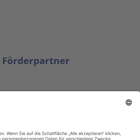
Förderpartner
tion bbkult.net
um Bavaria Bohemia
)
ronika Hofinger
g 1, 92539 Schönsee