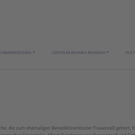
ACHBARREGIONEN
CENTRUM BAVARIA BOHEMIA
KUL
che, die zum ehemaligen Benediktinerkloster Frauenzell gehört, f