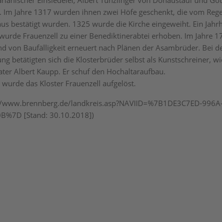
rianischer Einsiedelei, Albert Tunzlinger von Donaustauf und Got
. Im Jahre 1317 wurden ihnen zwei Höfe geschenkt, die vom Reg
aus bestätigt wurden. 1325 wurde die Kirche eingeweiht. Ein Jahr
 wurde Frauenzell zu einer Benediktinerabtei erhoben. Im Jahre 
nd von Baufälligkeit erneuert nach Plänen der Asambrüder. Bei d
ng betätigten sich die Klosterbrüder selbst als Kunstschreiner, wi
rater Albert Kaupp. Er schuf den Hochaltaraufbau.
 wurde das Kloster Frauenzell aufgelöst.
p://www.brennberg.de/landkreis.asp?NAVIID=%7B1DE3C7ED-996A
%7D [Stand: 30.10.2018])