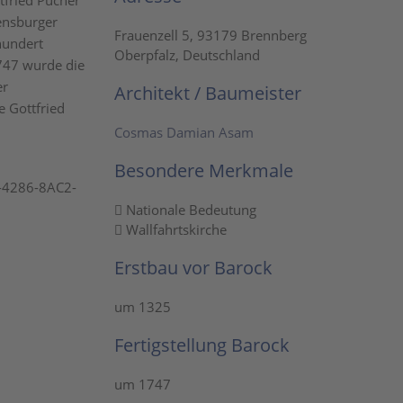
tfried Pucher
ensburger
Frauenzell 5, 93179 Brennberg
hundert
Oberpfalz, Deutschland
1747 wurde die
er
Architekt / Baumeister
e Gottfried
Cosmas Damian Asam
Besondere Merkmale
-4286-8AC2-
Nationale Bedeutung
Wallfahrtskirche
Erstbau vor Barock
um 1325
Fertigstellung Barock
um 1747