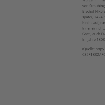
Wurzeln in ma
von Straubing
Bischof Nikol
später, 1424,
Kirche aufgru
Inneneinrichtu
Gastl, auch F
Im Jahre 1803
(Quelle: htt
C32F1B32AF0B