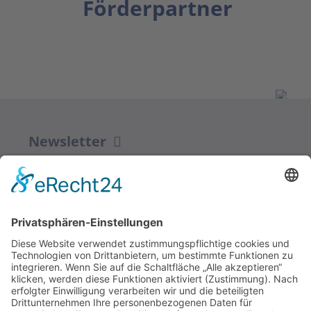
Förderpartner
Newsletter
ZUR ANMELDUNG
Redaktion bbkult.net
Centrum Bavaria Bohemia (CeBB)
Dr. Veronika Hofinger
Freyung 1, 92539 Schönsee