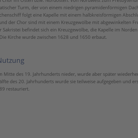
n Chor im Osten bzw. Nordosten. Von Nordwest zum Presbyteriu
matischer Turm, der von einem niedrigen pyramidenförmigen Dac
chenschiff folgt eine Kapelle mit einem halbkreisförmigen Abschl
 und der Chor sind mit einem Kreuzgewölbe mit abgewinkelten Fr
r Sakristei befindet sich ein Kreuzgewölbe, die Kapelle im Norden
 Die Kirche wurde zwischen 1628 und 1650 erbaut.
Nutzung
m Mitte des 19. Jahrhunderts nieder, wurde aber später wiederher
älfte des 20. Jahrhunderts wurde sie teilweise aufgegeben und er
 restauriert.