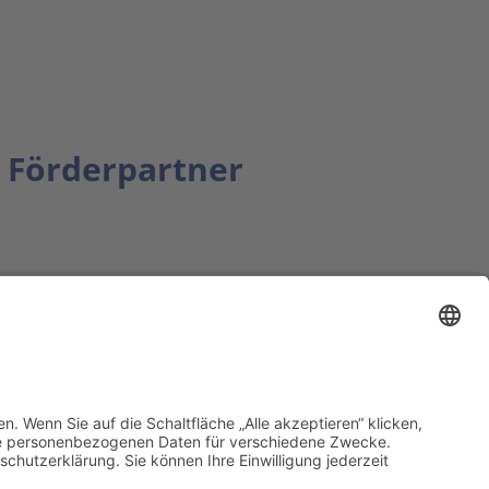
Förderpartner
tion bbkult.net
um Bavaria Bohemia
)
ronika Hofinger
g 1, 92539 Schönsee
9 (0)9674 / 92 48 78