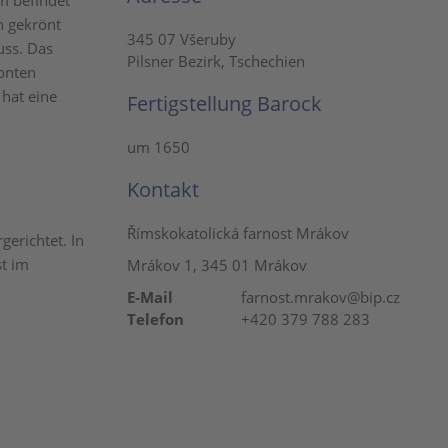
m befindet
h gekrönt
345 07 Všeruby
uss. Das
Pilsner Bezirk, Tschechien
onten
 hat eine
Fertigstellung Barock
um 1650
Kontakt
Římskokatolická farnost Mrákov
gerichtet. In
st im
Mrákov 1, 345 01 Mrákov
E-Mail
farnost.mrakov@bip.cz
Telefon
+420 379 788 283