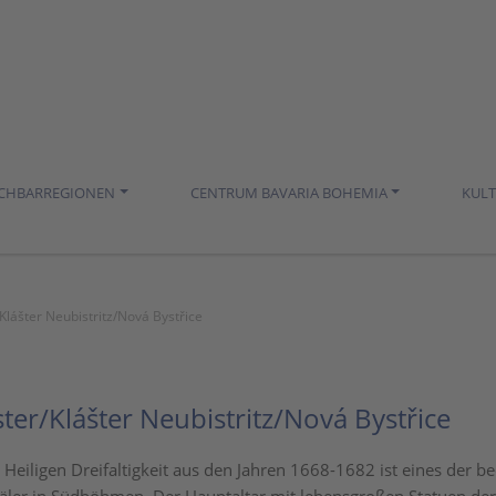
ACHBARREGIONEN
CENTRUM BAVARIA BOHEMIA
KUL
r/Klášter Neubistritz/Nová Bystřice
oster/Klášter Neubistritz/Nová Bystřice
 Heiligen Dreifaltigkeit aus den Jahren 1668-1682 ist eines der 