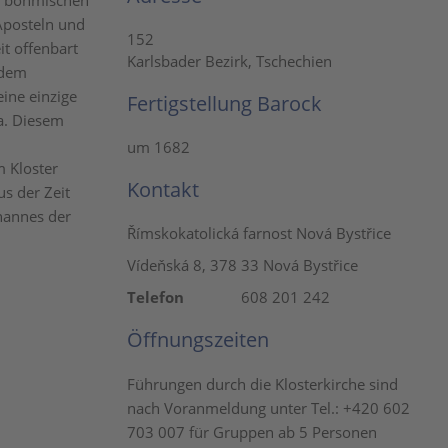
r böhmischen
Aposteln und
152
it offenbart
Karlsbader Bezirk, Tschechien
 dem
eine einzige
Fertigstellung Barock
la. Diesem
um 1682
m Kloster
Kontakt
s der Zeit
ohannes der
Římskokatolická farnost Nová Bystřice
Vídeňská 8, 378 33 Nová Bystřice
Telefon
608 201 242
Öffnungszeiten
Führungen durch die Klosterkirche sind
nach Voranmeldung unter Tel.: +420 602
703 007 für Gruppen ab 5 Personen