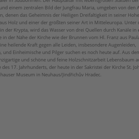
ler in Südböhmen. Der Hauptaltar mit lebensgroßen Statuen de
und einem zentralen Bild der Jungfrau Maria, umgeben von den 
n, denen das Geheimnis der Heiligen Dreifaltigkeit in seiner Hohe
 aus Holz und einer der größten seiner Art in Mitteleuropa. Unter
 in der Krypta, wird das Wasser von drei Quellen durch Kanäle in 
ie in der Nähe der Kirche wie der Brunnen vom Hl. Franz aus Pau
ine heilende Kraft gegen alle Leiden, insbesondere Augenleiden,
, und Einheimische und Pilger suchen es noch heute auf. Aus de
nzigartige und schöne und feine Holzschnitzarbeit Lebensbaum au
 des 17. Jahrhunderts, der heute in der Sakristei der Kirche St. J
uhauser Museum in Neuhaus/Jindřichův Hradec.