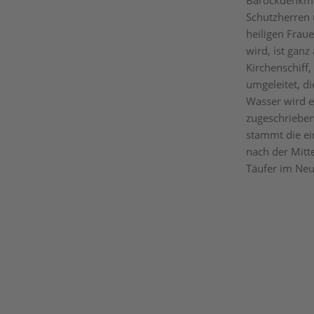
Barockdenkmä
Schutzherren 
heiligen Fraue
wird, ist ganz
Kirchenschiff,
umgeleitet, d
Wasser wird e
zugeschrieben
stammt die ei
nach der Mitte
Täufer im Ne