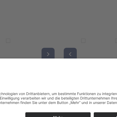
Redak
Centr
(CeBB
Dr. Ve
Freyun
Tel.:
+4
veroni