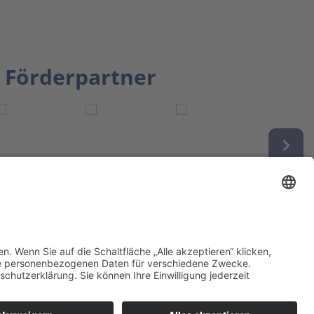
Förderpartner
tion bbkult.net
um Bavaria Bohemia
)
ronika Hofinger
g 1, 92539 Schönsee
9 (0)9674 / 92 48 78
ka.hofinger@cebb.de