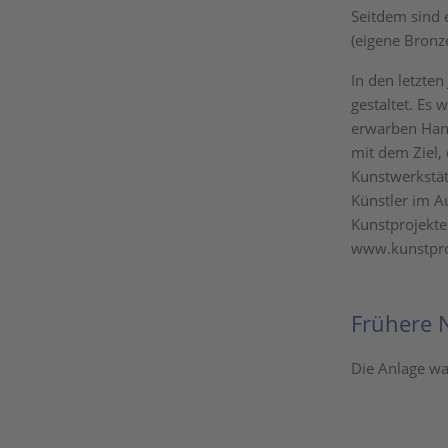
Seitdem sind 
(eigene Bronz
In den letzte
gestaltet. Es
erwarben Han
mit dem Ziel,
Kunstwerkstä
Künstler im A
Kunstprojekte
www.kunstproj
Frühere 
Die Anlage wa