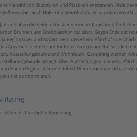
eine Vielzahl von Skulpturen und Plastiken entstanden. Viele dav
egießerei) aber auch Holz- und Steinskulpturen wurden verwirklic
n Jahren haben die beiden Künstler vermehrt Kunst im öffentlichen
 wurden Brunnen und Großplastiken realisiert. Gegen Ende der neu
na Regina Uber und Robert Diem den ehem. Pfarrhof in Aschach
 das Anwesen in ein Forum für Kunst zu verwandeln. Seit dem en
tten, Ausstellungsräume und Wohnraum. Ganzjährig werden Arbe
usstellungsgebäude gezeigt. Über Ausstellungen im ehem. Pfarrh
 von Hanna Regina Uber und Robert Diem kann man sich auf den
ekt-net.de informieren.
Nutzung
r früher als Pfarrhof in Benutzung.