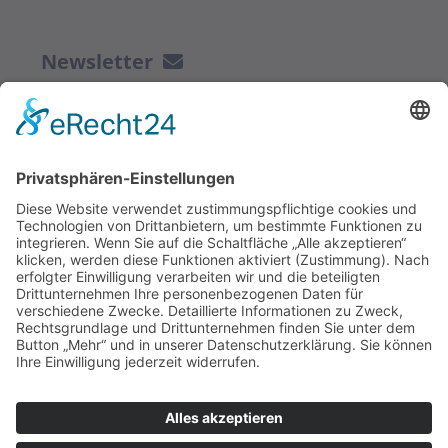
Newsletter
ZUR ANMELDUNG
Redaktion bbkult.net
Centrum Bavaria Bohemia (CeBB)
Dr. Veronika Hofinger
Freyung 1, 92539 Schönsee
Tel.:
+49 (0)9674 / 92 48 78
veronika.hofinger@cebb.de
Kontakt