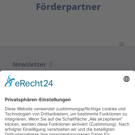
Förderpartner
Newsletter
ZUR ANMELDUNG
Redaktion bbkult.net
Centrum Bavaria Bohemia (CeBB)
Dr. Veronika Hofinger
Freyung 1, 92539 Schönsee