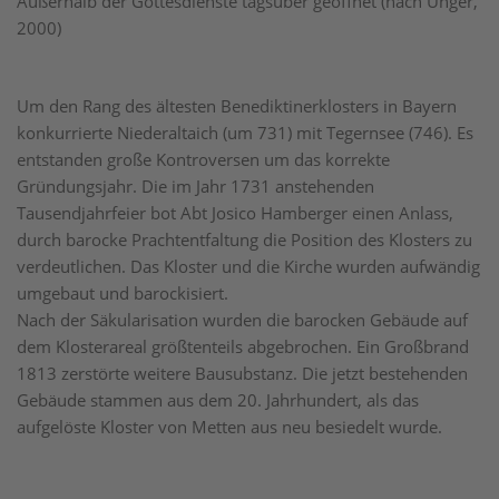
Außerhalb der Gottesdienste tagsüber geöffnet (nach Unger,
2000)
Um den Rang des ältesten Benediktinerklosters in Bayern
konkurrierte Niederaltaich (um 731) mit Tegernsee (746). Es
entstanden große Kontroversen um das korrekte
Gründungsjahr. Die im Jahr 1731 anstehenden
Tausendjahrfeier bot Abt Josico Hamberger einen Anlass,
durch barocke Prachtentfaltung die Position des Klosters zu
verdeutlichen. Das Kloster und die Kirche wurden aufwändig
umgebaut und barockisiert.
Nach der Säkularisation wurden die barocken Gebäude auf
dem Klosterareal größtenteils abgebrochen. Ein Großbrand
1813 zerstörte weitere Bausubstanz. Die jetzt bestehenden
Gebäude stammen aus dem 20. Jahrhundert, als das
aufgelöste Kloster von Metten aus neu besiedelt wurde.