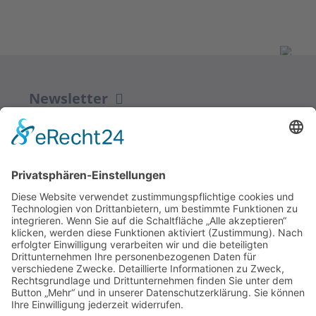
Newsletter
ZUR ANMELDUNG
Redaktion bbkult.net
Centrum Bavaria Bohemia (CeBB)
Dr. Veronika Hofinger
Freyung 1, 92539 Schönsee
Tel.:
+49 (0)9674 / 92 48 78
veronika.hofinger@cebb.de