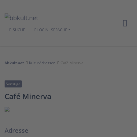
SUCHE
LOGIN
SPRACHE
bbkult.net
KulturAdressen
Café Minerva
Sonstige
Café Minerva
Adresse