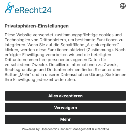
ZUR ANMELDUNG
Redaktion bbkult.net
Centrum Bavaria Bohemia (CeBB)
Dr. Veronika Hofinger
Freyung 1, 92539 Schönsee
Tel.:
+49 (0)9674 / 92 48 78
veronika.hofinger@cebb.de
Kontakt
Impressum
© Copyright
bbkult.net
Cookies
Datenschutzerklärung