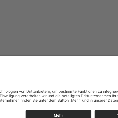
Redak
Centr
(CeBB
Dr. Ve
Freyun
Tel.:
+4
veroni