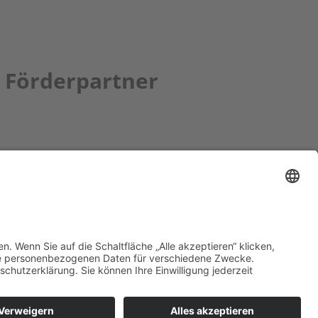
Förderpartner
tion bbkult.net
um Bavaria Bohemia
)
ronika Hofinger
g 1, 92539 Schönsee
9 (0)9674 / 92 48 78
ka.hofinger@cebb.de