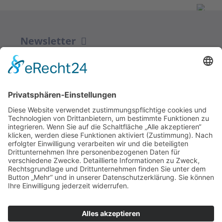
Newsletter
ZUR ANMELDUNG
Redaktion bbkult.net
Centrum Bavaria Bohemia (CeBB)
Dr. Veronika Hofinger
Freyung 1, 92539 Schönsee
Tel.:
+49 (0)9674 / 92 48 78
veronika.hofinger@cebb.de
Kontakt