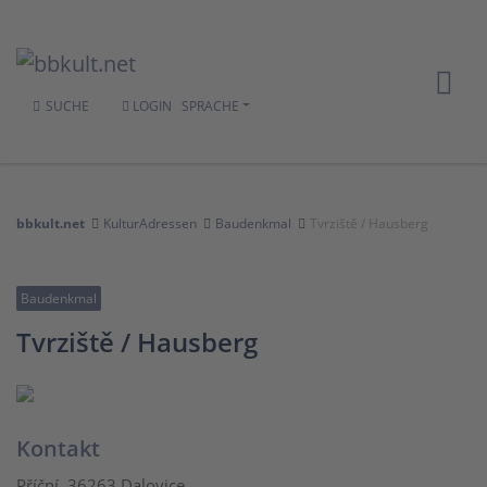
SUCHE
LOGIN
SPRACHE
bbkult.net
KulturAdressen
Baudenkmal
Tvrziště / Hausberg
Baudenkmal
Tvrziště / Hausberg
Kontakt
Příční, 36263 Dalovice