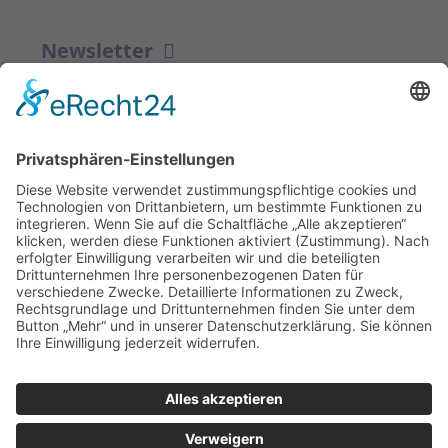
Newsletter
ZUR ANMELDUNG
Redaktion bbkult.net
Centrum Bavaria Bohemia (CeBB)
Dr. Veronika Hofinger
Freyung 1, 92539 Schönsee
Tel.:
+49 (0)9674 / 92 48 78
veronika.hofinger@cebb.de
Kontakt
Impressum
© Copyright