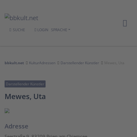
SUCHE
LOGIN
SPRACHE
bbkult.net
KulturAdressen
Darstellender Künstler
Mewes, Uta
Darstellender Künstler
Mewes, Uta
Adresse
Seestraße 9, 83209 Prien am Chiemsee