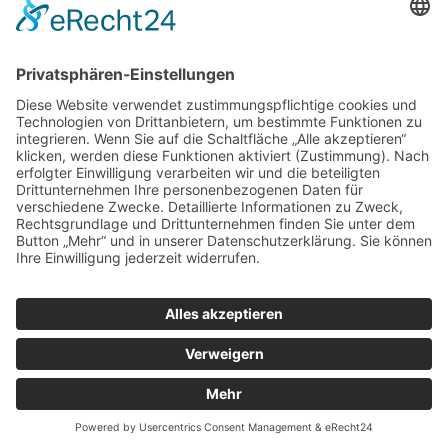
ZUR ANMELDUNG
Redaktion bbkult.net
Centrum Bavaria Bohemia (CeBB)
Dr. Veronika Hofinger
Freyung 1, 92539 Schönsee
Tel.:
+49 (0)9674 / 92 48 78
veronika.hofinger@cebb.de
Kontakt
Impressum
© Copyright
bbkult.net
Cookies
Datenschutzerklärung