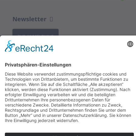
Newsletter
ZUR ANMELDUNG
Redaktion bbkult.net
Centrum Bavaria Bohemia (CeBB)
Dr. Veronika Hofinger
Freyung 1, 92539 Schönsee
Tel.:
+49 (0)9674 / 92 48 78
veronika.hofinger@cebb.de
Kontakt
Impressum