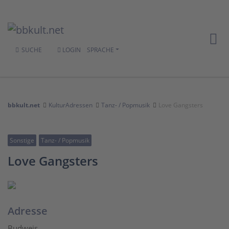
SUCHE
LOGIN
SPRACHE
bbkult.net
KulturAdressen
Tanz- / Popmusik
Love Gangsters
Sonstige
Tanz- / Popmusik
Love Gangsters
Adresse
Budweis