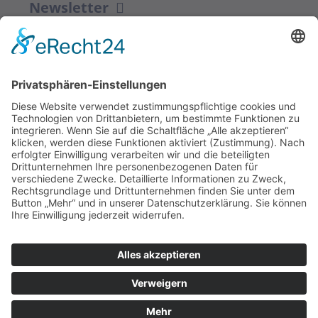
Newsletter
ZUR ANMELDUNG
Redaktion bbkult.net
Centrum Bavaria Bohemia (CeBB)
Dr. Veronika Hofinger
Freyung 1, 92539 Schönsee
Tel.:
+49 (0)9674 / 92 48 78
veronika.hofinger@cebb.de
Kontakt
Impressum
© Copyright
bbkult.net
Cookies