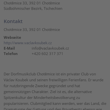
Chotěmice 33, 392 01 Chotěmice
Südböhmischer Bezirk, Tschechien
Kontakt
Chotěmice 33, 392 01 Chotěmice
Webseite
http://www.vaclavkoubek.cz
E-Mail
info@vaclavkoubek.cz
Telefon
+420 602 317 371
Der Dorfmusikclub Chotěmice ist ein privater Club von
Václav Koubek und seinen freiwilligen Ferienfans. Er wurde
für nutzbringende Zwecke gegründet und hat
gemeinnützigen Charakter. Ziel ist es, die alternative
Spitzenkultur der Minderheitsbevölkerung zu
popularisieren. Clubmitglied kann werden, wer das Land, die
Dramaturgie der Gattung und den Privatbesitz ebenso wie