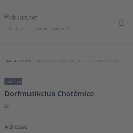
SUCHE
LOGIN
SPRACHE
bbkult.net
KulturAdressen
Live-Club
Dorfmusikclub Chotěmice
Live-Club
Dorfmusikclub Chotěmice
Adresse