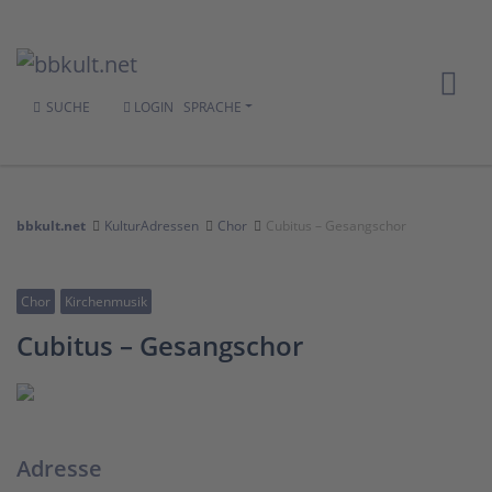
SUCHE
LOGIN
SPRACHE
bbkult.net
KulturAdressen
Chor
Cubitus – Gesangschor
Chor
Kirchenmusik
Cubitus – Gesangschor
Adresse