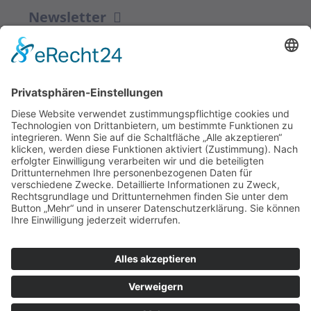
Newsletter
ZUR ANMELDUNG
Redaktion bbkult.net
Centrum Bavaria Bohemia (CeBB)
Dr. Veronika Hofinger
Freyung 1, 92539 Schönsee
Tel.:
+49 (0)9674 / 92 48 78
veronika.hofinger@cebb.de
Kontakt
Impressum
© Copyright
bbkult.net