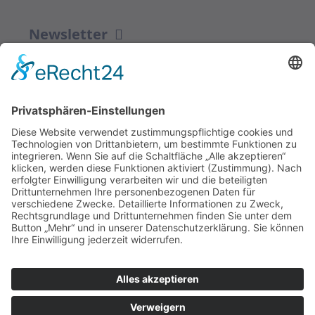
Newsletter
ZUR ANMELDUNG
Redaktion bbkult.net
Centrum Bavaria Bohemia (CeBB)
Dr. Veronika Hofinger
Freyung 1, 92539 Schönsee
Tel.:
+49 (0)9674 / 92 48 78
veronika.hofinger@cebb.de
Kontakt
Impressum
© Copyright