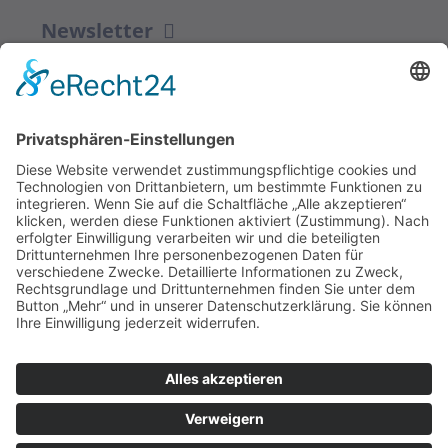
Newsletter
ZUR ANMELDUNG
Redaktion bbkult.net
Centrum Bavaria Bohemia (CeBB)
Dr. Veronika Hofinger
Freyung 1, 92539 Schönsee
Tel.:
+49 (0)9674 / 92 48 78
veronika.hofinger@cebb.de
Kontakt
Impressum
© Copyright
bbkult.net