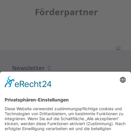
Förderpartner
Newsletter
ZUR ANMELDUNG
Redaktion bbkult.net
Centrum Bavaria Bohemia (CeBB)
Dr. Veronika Hofinger
Freyung 1, 92539 Schönsee