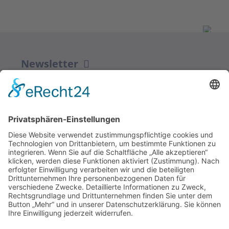
Newsletter
ZUR ANMELDUNG
Redaktion bbkult.net
Centrum Bavaria Bohemia (CeBB)
Dr. Veronika Hofinger
Freyung 1, 92539 Schönsee
Tel.:
+49 (0)9674 / 92 48 78
veronika.hofinger@cebb.de