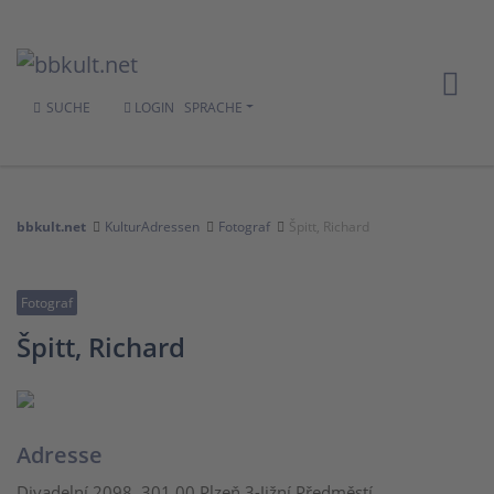
SUCHE
LOGIN
SPRACHE
bbkult.net
KulturAdressen
Fotograf
Špitt, Richard
Fotograf
Špitt, Richard
Adresse
Divadelní 2098, 301 00 Plzeň 3-Jižní Předměstí